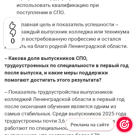
использовать квалификацию при
поступлении в СПО.
Наша главная цель и показатель успешности –
чтобы каждый выпускник колледжа или техникума
получил востребованную профессию и остался
0
работать на благо родной Ленинградской области.
– Какова доля выпускников СПО,
трудоустроенных по специальности в первый год
после выпуска, и какие меры поддержки
помогают достигать этого результата?
– Показатель трудоустройства выпускников
колледжей Ленинградской области в первый год
после окончания обучения является одним из
самых стабильных. Среди выпускников 2025 года
трудоустроены почти 3,6 тыс. человек, из них
Реклама на сайте
работают по специальности более 2,4 тыс.