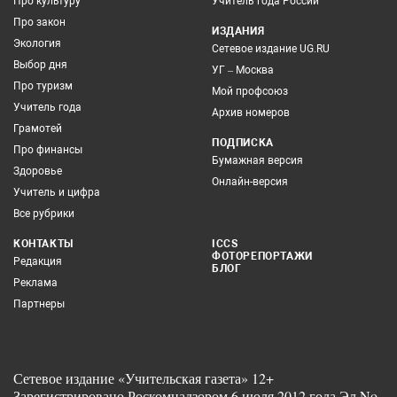
Про культуру
Учитель года России
Про закон
ИЗДАНИЯ
Экология
Сетевое издание UG.RU
Выбор дня
УГ – Москва
Про туризм
Мой профсоюз
Учитель года
Архив номеров
Грамотей
ПОДПИСКА
Про финансы
Бумажная версия
Здоровье
Онлайн-версия
Учитель и цифра
Все рубрики
КОНТАКТЫ
ICCS
ФОТОРЕПОРТАЖИ
Редакция
БЛОГ
Реклама
Партнеры
Сетевое издание «Учительская газета» 12+
Зарегистрировано Роскомнадзором 6 июля 2012 года Эл No.