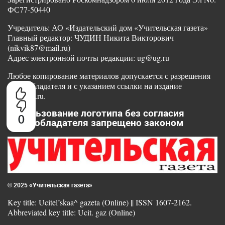
ФС77-50440
Учредитель: АО «Издательский дом «Учительская газета»
Главный редактор: ЧУДИН Никита Викторович
(nikvik87@mail.ru)
Адрес электронной почты редакции: ug@ug.ru
Любое копирование материалов допускается с разрешения
правообладателя и с указанием ссылки на издание
www.ug.ru.
Использование логотипа без согласия
0
правообладателя запрещено законом
© 2025 «Учительская газета»
Key title: Ucitel’skaa^ gazeta (Online) || ISSN 1607-2162.
Abbreviated key title: Ucit. gaz (Online)