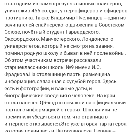
стал одним из самых результативных снайперов,
уничтожив 456 солдат, унтер-офицеров и офицеров
противника. Также Владимир Пчелинцев – один из
зачинателей снайперского движения в Советском
Союзе, почётный студент Гарвардского,
Оксфордского, Манчестерского, Лондонского
университетов, который не смотря на звания,
помнил родную школу и бывал в ней после войны.
Об этом участникам встречи рассказали
старшеклассники школы №9 имени И.С.
Фрадкова.На столешнице парты размещена
информация, связанная с судьбой героя. Здесь
есть и фотографии, и важные даты, и
биографические сведения о человеке. На край
стола нанесён QR-код со ссылкой на официальный
портал с информацией о героях. Школьники не
преминули убедиться в том, что страница в
интернете открывается.Это уже вторая парта героя,
которая появилась в Петрозаводске. Первая –