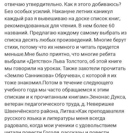
отвечаю утвердительно. Как я этого добиваюсь?
Без особых усилий. Накануне летних каникул
каждый раз я вывешиваю на доске список книг,
рекомендованных для чтения. В нем более 60
названий. Предлагаю каждому самому выбрать из
списка десять любых произведений. Многие берут
стихи, потому что их немного и читать придется
меньше.Мне было приятно, что многие ребята
выбрали «Детство» Льва Толстого, об этой книге
мы говорили на уроках. Также захотели прочитать
«Землю Санникова» Обручева», с которой я их
тоже знакомил.Потом в течение следующего
учебного года мы часто обращаемся к этим
спискам и к прочитанным книгам».Зенонас Дукса,
ветеран педагогического труда, д. Неверишке
Швенчёнского района, Литва:«Как преподавателя
русского языка и литературы меня всегда
радовало, когда мои ученики с удовольствием
читали повести Гоголя, рассказы и повести