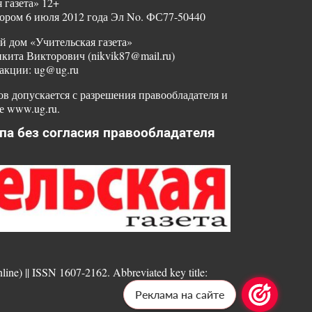
 газета» 12+
ором 6 июля 2012 года Эл No. ФС77-50440
й дом «Учительская газета»
ита Викторович (nikvik87@mail.ru)
акции: ug@ug.ru
в допускается с разрешения правообладателя и
е www.ug.ru.
па без согласия правообладателя
nline) || ISSN 1607-2162. Abbreviated key title:
Реклама на сайте