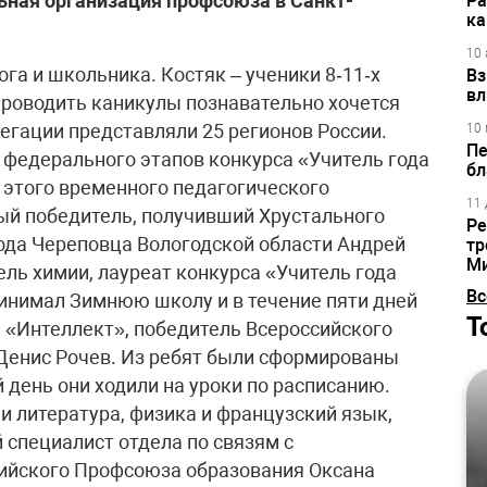
ьная организация профсоюза в Санкт-
Ра
ка
10 
га и школьника. Костяк – ученики 8‑11‑х
Вз
вл
 проводить каникулы познавательно хочется
гации представляли 25 регионов России.
10 
Пе
 федерального этапов конкурса «Учитель года
бл
е этого временного педагогического
11 
ый победитель, получивший Хрустального
Ре
орода Череповца Вологодской области Андрей
тр
М
ль химии, лауреат конкурса «Учитель года
Вс
инимал Зимнюю школу и в течение пяти дней
Т
а «Интеллект», победитель Всероссийского
 Денис Рочев. Из ребят были сформированы
день они ходили на уроки по расписанию.
 литература, физика и французский язык,
 специалист отдела по связям с
ийского Профсоюза образования Оксана