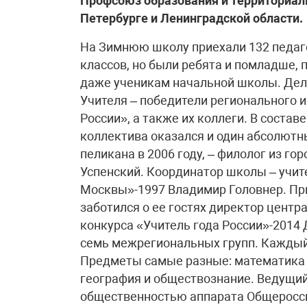
Профсоюз образования и территориал
Петербурге и Ленинградской области.
На Зимнюю школу приехали 132 педаго
классов, но были ребята и помладше,
даже ученикам начальной школы. Деле
Учителя – победители регионального и
России», а также их коллеги. В состав
коллектива оказался и один абсолютн
пеликана в 2006 году, – филолог из г
Успенский. Координатор школы – учите
Москвы»-1997 Владимир Головнер. Пр
заботился о ее гостях директор центр
конкурса «Учитель года России»-2014
семь межрегиональных групп. Каждый 
Предметы самые разные: математика и
география и обществознание. Ведущий
общественностью аппарата Общеросс