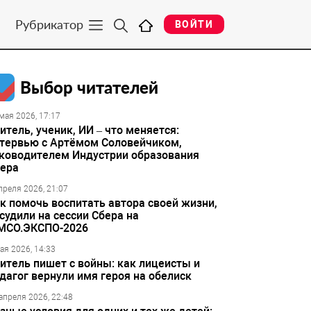
Рубрикатор
ВОЙТИ
Выбор читателей
мая 2026, 17:17
итель, ученик, ИИ – что меняется:
тервью с Артёмом Соловейчиком,
ководителем Индустрии образования
ера
преля 2026, 21:07
к помочь воспитать автора своей жизни,
судили на сессии Сбера на
МСО.ЭКСПО-2026
ая 2026, 14:33
итель пишет с войны: как лицеисты и
дагог вернули имя героя на обелиск
апреля 2026, 22:48