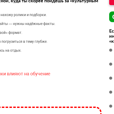
сной, куда ты скорее пойдёшь за «культурным
 нахожу ролики и подборки.
сайты — нужны надёжные факты.
Ес
вой» формат.
ин
«
 погрузиться в тему глубже.
сь на отдых.
чки влияют на обучение