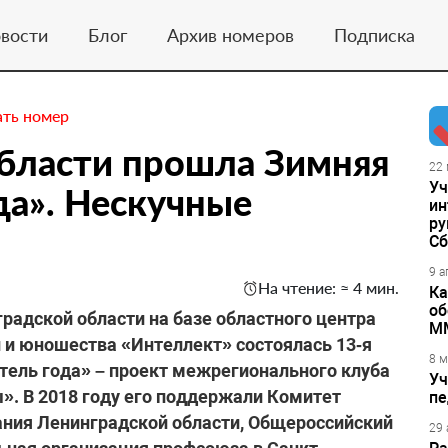
вости
Блог
Архив номеров
Подписка
ать номер
области прошла Зимняя
22 
Уч
да». Нескучные
ин
ру
Сб
9 а
На чтение: ≈ 4 мин.
Ка
об
градской области на базе областного центра
М
 и юношества «Интеллект» состоялась 13‑я
8 м
ель года» – проект межрегионального клуба
Уч
ы». В 2018 году его поддержали Комитет
пе
ания Ленинградской области, Общероссийский
29 