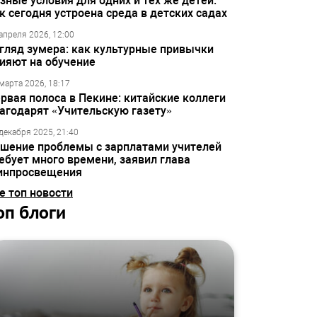
зные условия для одних и тех же детей:
к сегодня устроена среда в детских садах
апреля 2026, 12:00
гляд зумера: как культурные привычки
ияют на обучение
марта 2026, 18:17
рвая полоса в Пекине: китайские коллеги
агодарят «Учительскую газету»
декабря 2025, 21:40
шение проблемы с зарплатами учителей
ебует много времени, заявил глава
инпросвещения
е топ новости
оп блоги