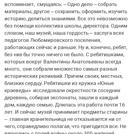
вспоминает, смущаясь: – Одно дело – собрать
материалы, другое – сохранить, оформить, изучить
историю, делиться знаниями. Все это невозможно
без помощи коллектива школы, директора. Одним
словом, наш музей, наша гордость – заслуга всех
педагогов Любомировского поселения,
работающих сейчас и раньше. Ну и, конечно, ребят,
без них бы точно ничего не было. С ребятишками,
которых вокруг Валентины Анатольевны всегда
много, они собрали множество самых разных
исторических реликвий. Причем своих, местных,
близких сердцу. Ребятишки из кружка «Юные
краеведы» исследовали окрестности соседних
деревень, собирая экспонаты, зашли в каждый
дом, каждую семью. Длилась эта работа почти 16
лет. И сейчас музей принимает предметы старины
– главная хранительница не отказывается ни от
чего, справедливо полагая, что пригодится все. Не
вернулись с полей войны около 300 жителей