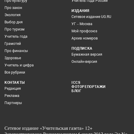
Про культуру
Учитель года России
Про закон
ИЗДАНИЯ
Экология
Сетевое издание UG.RU
Выбор дня
УГ – Москва
Про туризм
Мой профсоюз
Учитель года
Архив номеров
Грамотей
ПОДПИСКА
Про финансы
Бумажная версия
Здоровье
Онлайн-версия
Учитель и цифра
Все рубрики
КОНТАКТЫ
ICCS
ФОТОРЕПОРТАЖИ
Редакция
БЛОГ
Реклама
Партнеры
Сетевое издание «Учительская газета» 12+
Зарегистрировано Роскомнадзором 6 июля 2012 года Эл No.