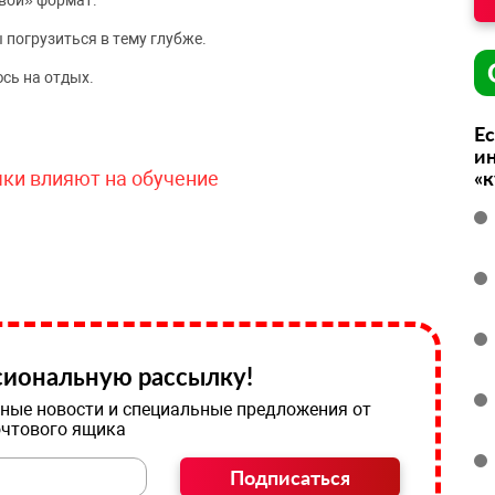
вой» формат.
 погрузиться в тему глубже.
сь на отдых.
Ес
ин
«
чки влияют на обучение
иональную рассылку!
ные новости и специальные предложения от
очтового ящика
Подписаться