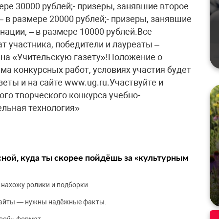
ре 30000 рублей;- призеры, занявшие второе
 в размере 20000 рублей;- призеры, занявшие
ации, – в размере 10000 рублей.Все
т участника, победители и лауреаты –
 на «Учительскую газету»!Положение о
ма конкурсных работ, условиях участия будет
еты и на сайте www.ug.ru.Участвуйте и
го творческого конкурса учебно-
ельная технология»
сной, куда ты скорее пойдёшь за «культурным
 нахожу ролики и подборки.
сайты — нужны надёжные факты.