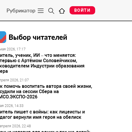
Рубрикатор
ВОЙТИ
Выбор читателей
мая 2026, 17:17
итель, ученик, ИИ – что меняется:
тервью с Артёмом Соловейчиком,
ководителем Индустрии образования
ера
преля 2026, 21:07
к помочь воспитать автора своей жизни,
судили на сессии Сбера на
МСО.ЭКСПО-2026
ая 2026, 14:33
итель пишет с войны: как лицеисты и
дагог вернули имя героя на обелиск
апреля 2026, 22:48