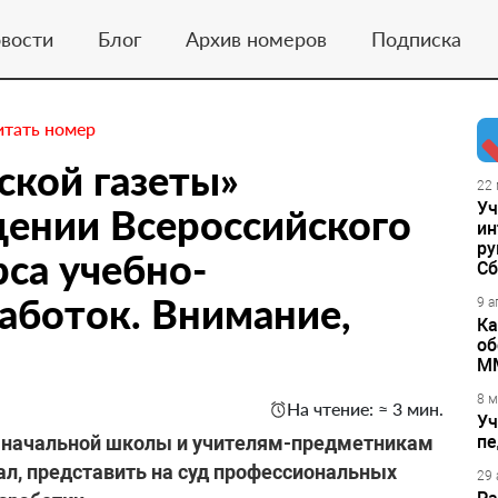
вости
Блог
Архив номеров
Подписка
итать номер
ской газеты»
22 
Уч
дении Всероссийского
ин
ру
рса учебно-
Сб
аботок. Внимание,
9 а
Ка
об
М
8 м
На чтение: ≈ 3 мин.
Уч
м начальной школы и учителям-предметникам
пе
ал, представить на суд профессиональных
29 