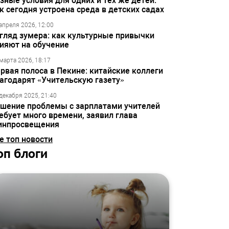
зные условия для одних и тех же детей:
к сегодня устроена среда в детских садах
апреля 2026, 12:00
гляд зумера: как культурные привычки
ияют на обучение
марта 2026, 18:17
рвая полоса в Пекине: китайские коллеги
агодарят «Учительскую газету»
декабря 2025, 21:40
шение проблемы с зарплатами учителей
ебует много времени, заявил глава
инпросвещения
е топ новости
оп блоги