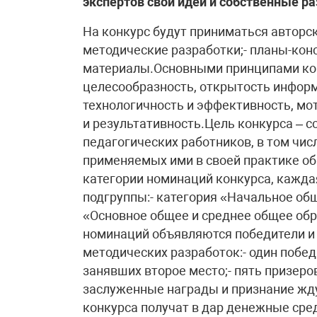
экспертов свои идеи и собственные ра
На конкурс будут приниматься авторс
методические разработки;- планы-конс
материалы.Основными принципами кон
целесообразность, открытость информ
технологичность и эффективность, мо
и результативность.Цель конкурса – 
педагогических работников, в том чис
применяемых ими в своей практике о
категории номинаций конкурса, кажда
подгруппы:- категория «Начальное общ
«Основное общее и среднее общее обр
номинаций объявляются победители и 
методических разработок:- один побед
занявших второе место;- пять призеро
заслуженные награды и признание жду
конкурса получат в дар денежные сред