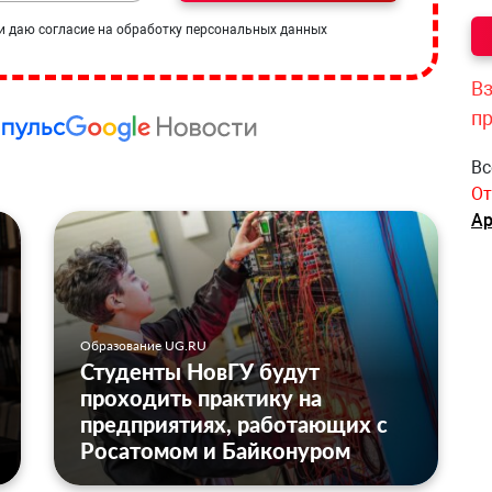
и даю согласие на обработку персональных данных
Вз
п
Вс
От
Ар
Образование UG.RU
Студенты НовГУ будут
проходить практику на
предприятиях, работающих с
Росатомом и Байконуром