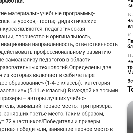
Ра
зработки.
ка
кие материалы:- учебные программы;-
10 
пекты уроков;- тесты;- дидактические
Вз
вл
курса являются: педагогическая
10 
ации, творчество и оригинальность,
Пе
тивационная направленность, ответственность
бл
содействовать профессиональному развитию
11 
ле самоанализу педагогов в области
Ре
бразовательных технологий.Определены две
тр
М
я из которых включает в себя четыре
Вс
ее образование» (1‑4‑е классы);- категория
Т
азование» (5‑11‑е классы).В каждой из восьми
призеры – авторы лучших учебно-
итель, занявший первое место;- три призера,
в, занявших третье место.Таким образом,
т 72 участников!Победители и призеры
ства:- победители, занявшие первое место в