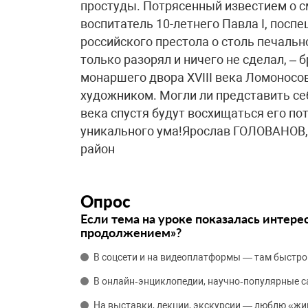
простуды. Потрясенный известием о 
воспитатель 10-летнего Павла I, посп
российского престола о столь печальн
только разорял и ничего не сделал, –
монаршего двора XVIII века Ломоносо
художником. Могли ли представить се
века спустя будут восхищаться его п
уникального ума!Ярослав ГОЛОВАНОВ,
район
Опрос
Если тема на уроке показалась интере
продолжением»?
В соцсети и на видеоплатформы — там быстро
В онлайн‑энциклопедии, научно‑популярные 
На выставки, лекции, экскурсии — люблю «жи