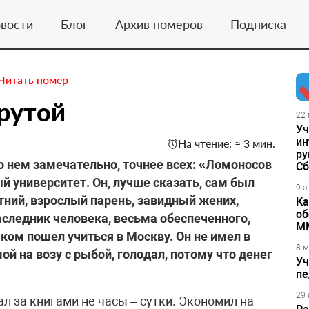
вости
Блог
Архив номеров
Подписка
Читать номер
крутой
22 
Уч
ин
На чтение: ≈ 3 мин.
ру
о нем замечательно, точнее всех: «Ломоносов
Сб
й университет. Он, лучше сказать, сам был
9 а
ний, взрослый парень, завидный жених,
Ка
об
следник человека, весьма обеспеченного,
М
ком пошел учиться в Москву. Он не имел в
8 м
ой на возу с рыбой, голодал, потому что денег
Уч
пе
29 
ал за книгами не часы – сутки. Экономил на