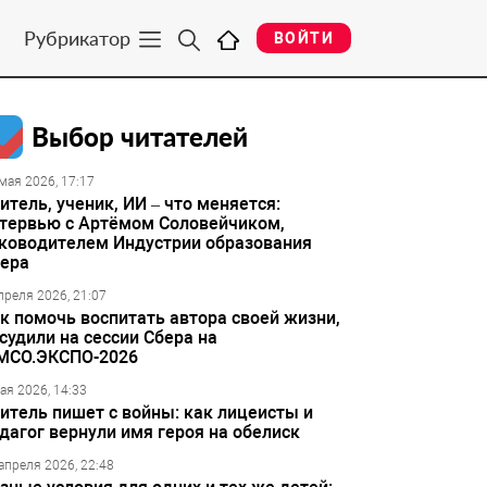
Рубрикатор
ВОЙТИ
Выбор читателей
мая 2026, 17:17
итель, ученик, ИИ – что меняется:
тервью с Артёмом Соловейчиком,
ководителем Индустрии образования
ера
преля 2026, 21:07
к помочь воспитать автора своей жизни,
судили на сессии Сбера на
МСО.ЭКСПО-2026
ая 2026, 14:33
итель пишет с войны: как лицеисты и
дагог вернули имя героя на обелиск
апреля 2026, 22:48