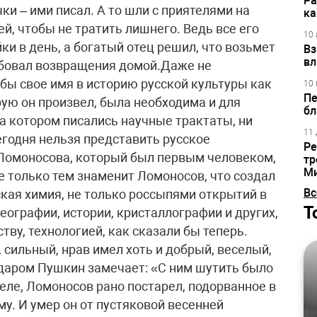
Ра
ки – ими писал. А то шли с приятелями на
ка
й, чтобы не тратить лишнего. Ведь все его
10 
ки в день, а богатый отец решил, что возьмет
Вз
вл
ебовал возвращения домой.Даже не
 бы свое имя в историю русской культуры как
10 
Пе
рую он произвел, была необходима и для
бл
на котором писались научные трактаты, ни
11 
егодня нельзя представить русское
Ре
 Ломоносова, который был первым человеком,
тр
М
 только тем знаменит Ломоносов, что создал
Вс
ская химия, не только россыпями открытий в
Т
географии, истории, кристаллографии и других,
тву, технологией, как сказали бы теперь.
 сильный, нрав имел хоть и добрый, веселый,
едаром Пушкин замечает: «С ним шутить было
еле, Ломоносов рано постарел, подорванное в
у. И умер он от пустяковой весенней