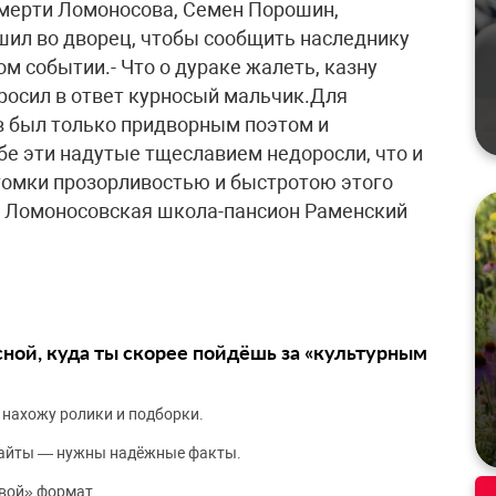
смерти Ломоносова, Семен Порошин,
ешил во дворец, чтобы сообщить наследнику
ом событии.- Что о дураке жалеть, казну
 бросил в ответ курносый мальчик.Для
в был только придворным поэтом и
бе эти надутые тщеславием недоросли, что и
отомки прозорливостью и быстротою этого
 Ломоносовская школа-пансион Раменский
сной, куда ты скорее пойдёшь за «культурным
 нахожу ролики и подборки.
сайты — нужны надёжные факты.
вой» формат.