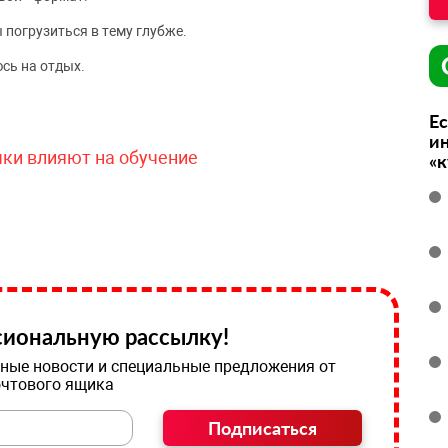
 погрузиться в тему глубже.
сь на отдых.
Ес
ин
чки влияют на обучение
«
иональную рассылку!
ные новости и специальные предложения от
очтового ящика
Подписаться