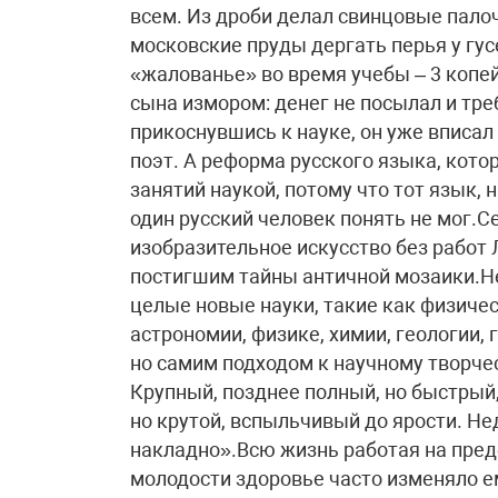
всем. Из дроби делал свинцовые палоч
московские пруды дергать перья у гусе
«жалованье» во время учебы – 3 копей
сына измором: денег не посылал и тр
прикоснувшись к науке, он уже вписал
поэт. А реформа русского языка, кото
занятий наукой, потому что тот язык, 
один русский человек понять не мог.С
изобразительное искусство без работ
постигшим тайны античной мозаики.Не
целые новые науки, такие как физиче
астрономии, физике, химии, геологии, 
но самим подходом к научному творчес
Крупный, позднее полный, но быстрый,
но крутой, вспыльчивый до ярости. Н
накладно».Всю жизнь работая на пред
молодости здоровье часто изменяло ем