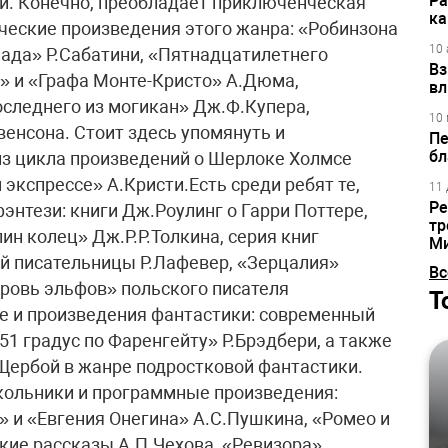
Ра
й. Конечно, преобладает приключенческая
ка
ические произведения этого жанра: «Робинзона
10 
ада» Р.Сабатини, «Пятнадцатилетнего
Вз
» и «Графа Монте-Кристо» А.Дюма,
вл
следнего из могикан» Дж.Ф.Купера,
10 
енсона. Стоит здесь упомянуть и
Пе
бл
из цикла произведений о Шерлоке Холмсе
 экспрессе» А.Кристи.Есть среди ребят те,
11 
Ре
энтези: книги Дж.Роулинг о Гарри Поттере,
тр
лин колец» Дж.Р.Р.Толкина, серия книг
М
й писательницы Р.Лафевер, «Зерцалия»
Вс
Кровь эльфов» польского писателя
Т
е и произведения фантастики: современный
51 градус по Фаренгейту» Р.Брэдбери, а также
Щербой в жанре подростковой фантастики.
школьники и программные произведения:
 и «Евгения Онегина» А.С.Пушкина, «Ромео и
кие рассказы А.П.Чехова, «Ревизора»