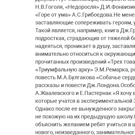
Н.В.Гоголя, «Недоросля» Д.И.Фонвизи
«Горе от ума» А.С.Грибоедова.Не мене
заставляющие сопереживать героям, у
Такой является, например, книга Дж.Г
подростках, страдающих от тяжелой б
надеяться, проникает в душу, заставл
внимательно относиться к окружающим
прочитанных произведений «Трех това
«Триумфальную арку» Э.М.Ремарка, ро
повесть М.А.Булгакова «Собачье серд
рассказы и повести Дж.Лондона.Особо
А.Жвалевского и Е.Пастернак «Я хочу в
которые учатся в экспериментальной 3
Однако после ее вынужденного закрыт
не похожую на их предыдущую школу.
объяснить желанием ребят учиться в ш
нового, неизведанного, занимательно