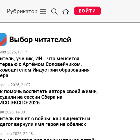
Рубрикатор
ВОЙТИ
Выбор читателей
мая 2026, 17:17
итель, ученик, ИИ – что меняется:
тервью с Артёмом Соловейчиком,
ководителем Индустрии образования
ера
преля 2026, 21:07
к помочь воспитать автора своей жизни,
судили на сессии Сбера на
МСО.ЭКСПО-2026
ая 2026, 14:33
итель пишет с войны: как лицеисты и
дагог вернули имя героя на обелиск
апреля 2026, 22:48