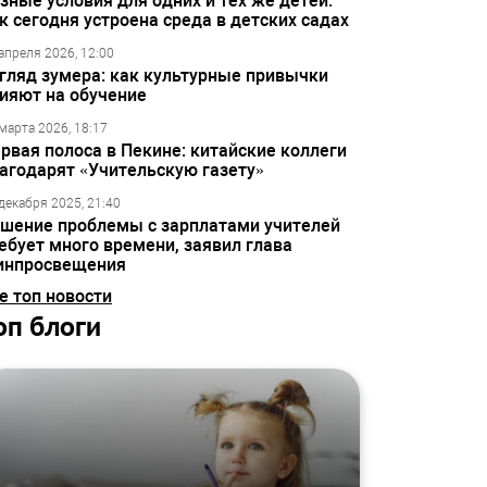
зные условия для одних и тех же детей:
к сегодня устроена среда в детских садах
апреля 2026, 12:00
гляд зумера: как культурные привычки
ияют на обучение
марта 2026, 18:17
рвая полоса в Пекине: китайские коллеги
агодарят «Учительскую газету»
декабря 2025, 21:40
шение проблемы с зарплатами учителей
ебует много времени, заявил глава
инпросвещения
е топ новости
оп блоги