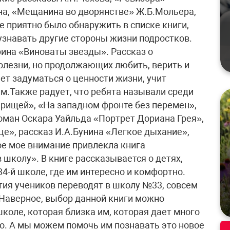
на, «Мещанина во дворянстве» Ж.Б.Мольера,
е приятно было обнаружить в списке книги,
знавать другие стороны жизни подростков.
рина «Виноваты звезды». Рассказ о
олезни, но продолжающих любить, верить и
яет задуматься о ценности жизни, учит
.Также радует, что ребята называли среди
рищей», «На западном фронте без перемен»,
ман Оскара Уайльда «Портрет Дориана Грея»,
це», рассказ И.А.Бунина «Легкое дыхание»,
е мое внимание привлекла книга
 школу». В книге рассказывается о детях,
4-й школе, где им интересно и комфортно.
ия учеников переводят в школу №33, совсем
Наверное, выбор данной книги можно
коле, которая близка им, которая дает много
го. А мы можем помочь им познавать это новое