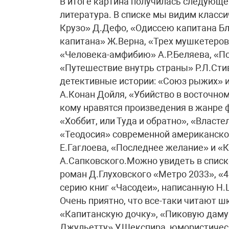
В итоге картина получилась следующе
литература. В списке мы видим класс
Крузо» Д.Дефо, «Одиссею капитана Бл
капитана» Ж.Верна, «Трех мушкетеров
«Человека-амфибию» А.Р.Беляева, «По
«Путешествие внутрь страны» Р.Л.Стив
детективные истории: «Союз рыжих» 
А.Конан Дойля, «Убийство в восточном
кому нравятся произведения в жанре ф
«Хоббит, или Туда и обратно», «Власте
«Теодосия» современной американско
Е.Гаглоева, «Последнее желание» и «
А.Сапковского.Можно увидеть в списк
роман Д.Глуховского «Метро 2033», «4
серию книг «Часодеи», написанную Н.
Очень приятно, что все-таки читают 
«Капитанскую дочку», «Пиковую даму»
Джульетту» У.Шекспира, юмористичес