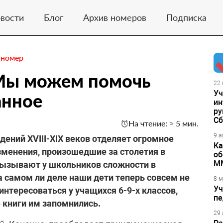
вости
Блог
Архив номеров
Подписка
 номер
 Мы можем помочь
22 
Уч
анное
ин
ру
Сб
На чтение: ≈ 5 мин.
9 а
ений XVIII-XIX веков отделяет огромное
Ка
зменения, произошедшие за столетия в
об
М
 вызывают у школьников сложности в
а самом ли деле наши дети теперь совсем не
8 м
Уч
интересоваться у учащихся 6-9-х классов,
пе
е книги им запомнились.
29 