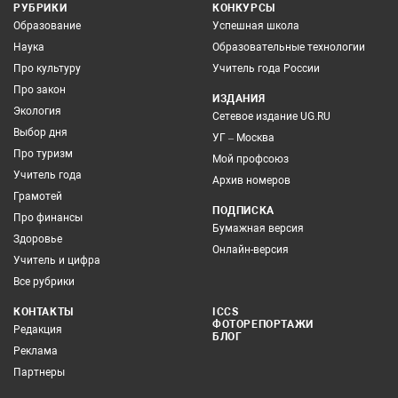
РУБРИКИ
КОНКУРСЫ
Образование
Успешная школа
Наука
Образовательные технологии
Про культуру
Учитель года России
Про закон
ИЗДАНИЯ
Экология
Сетевое издание UG.RU
Выбор дня
УГ – Москва
Про туризм
Мой профсоюз
Учитель года
Архив номеров
Грамотей
ПОДПИСКА
Про финансы
Бумажная версия
Здоровье
Онлайн-версия
Учитель и цифра
Все рубрики
КОНТАКТЫ
ICCS
ФОТОРЕПОРТАЖИ
Редакция
БЛОГ
Реклама
Партнеры