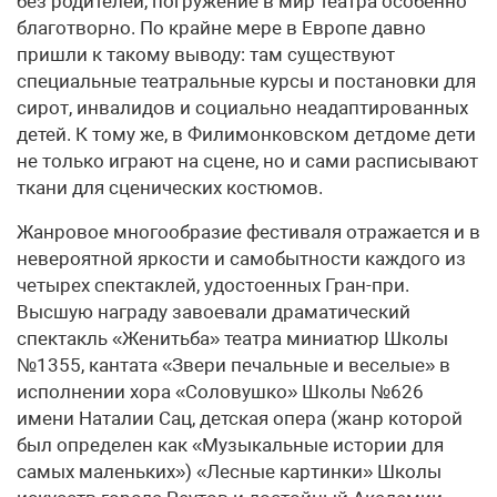
без родителей, погружение в мир театра особенно
благотворно. По крайне мере в Европе давно
пришли к такому выводу: там существуют
специальные театральные курсы и постановки для
сирот, инвалидов и социально неадаптированных
детей. К тому же, в Филимонковском детдоме дети
не только играют на сцене, но и сами расписывают
ткани для сценических костюмов.
Жанровое многообразие фестиваля отражается и в
невероятной яркости и самобытности каждого из
четырех спектаклей, удостоенных Гран-при.
Высшую награду завоевали драматический
спектакль «Женитьба» театра миниатюр Школы
№1355, кантата «Звери печальные и веселые» в
исполнении хора «Соловушко» Школы №626
имени Наталии Сац, детская опера (жанр которой
был определен как «Музыкальные истории для
самых маленьких») «Лесные картинки» Школы