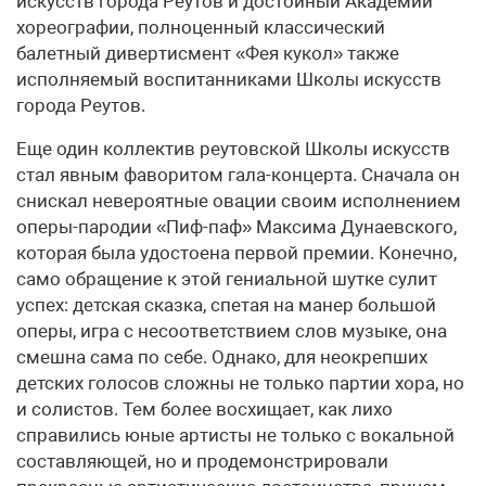
искусств города Реутов и достойный Академии
хореографии, полноценный классический
балетный дивертисмент «Фея кукол» также
исполняемый воспитанниками Школы искусств
города Реутов.
Еще один коллектив реутовской Школы искусств
стал явным фаворитом гала-концерта. Сначала он
снискал невероятные овации своим исполнением
оперы-пародии «Пиф-паф» Максима Дунаевского,
которая была удостоена первой премии. Конечно,
само обращение к этой гениальной шутке сулит
успех: детская сказка, спетая на манер большой
оперы, игра с несоответствием слов музыке, она
смешна сама по себе. Однако, для неокрепших
детских голосов сложны не только партии хора, но
и солистов. Тем более восхищает, как лихо
справились юные артисты не только с вокальной
составляющей, но и продемонстрировали