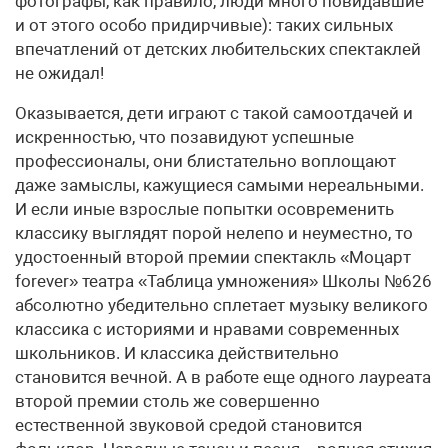
фотографы, как правило, люди много повидавшие
и от этого особо придирчивые): таких сильных
впечатлений от детских любительских спектаклей
не ожидал!
Оказывается, дети играют с такой самоотдачей и
искренностью, что позавидуют успешные
профессионалы, они блистательно воплощают
даже замыслы, кажущиеся самыми нереальными.
И если иные взрослые попытки осовременить
классику выглядят порой нелепо и неуместно, то
удостоенный второй премии спектакль «Моцарт
forever» театра «Таблица умножения» Школы №626
абсолютно убедительно сплетает музыку великого
классика с историями и нравами современных
школьников. И классика действительно
становится вечной. А в работе еще одного лауреата
второй премии столь же совершенно
естественной звуковой средой становится