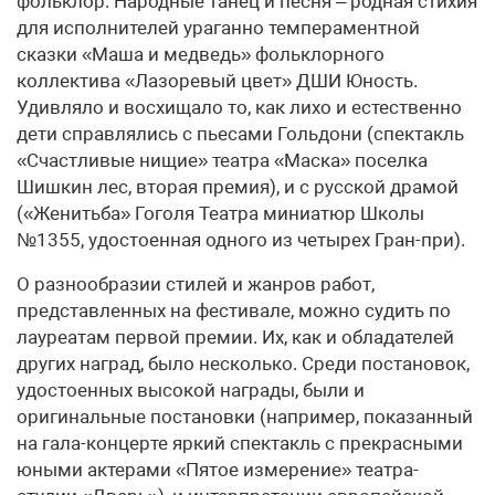
фольклор. Народные танец и песня – родная стихия
для исполнителей ураганно темпераментной
сказки «Маша и медведь» фольклорного
коллектива «Лазоревый цвет» ДШИ Юность.
Удивляло и восхищало то, как лихо и естественно
дети справлялись с пьесами Гольдони (спектакль
«Счастливые нищие» театра «Маска» поселка
Шишкин лес, вторая премия), и с русской драмой
(«Женитьба» Гоголя Театра миниатюр Школы
№1355, удостоенная одного из четырех Гран-при).
О разнообразии стилей и жанров работ,
представленных на фестивале, можно судить по
лауреатам первой премии. Их, как и обладателей
других наград, было несколько. Среди постановок,
удостоенных высокой награды, были и
оригинальные постановки (например, показанный
на гала-концерте яркий спектакль с прекрасными
юными актерами «Пятое измерение» театра-