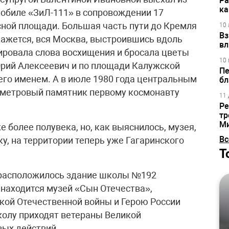
Ра
ка
обиле «ЗиЛ-111» в сопровождении 17
ной площади. Большая часть пути до Кремля
10 
Вз
Кажется, вся Москва, выстроившись вдоль
вл
ировала слова восхищения и бросала цветы
10 
Юрий Алексеевич и по площади Калужской
Пе
 его именем. А в июле 1980 года центральным
бл
5‑метровый памятник первому космонавту
11 
Ре
тр
М
 более полувека, но, как выяснилось, музея,
Вс
у, на территории теперь уже Гагаринского
Т
ну расположилось здание школы №192
х находится музей «Сын Отечества»,
кой Отечественной войны и Герою России
колу приходят ветераны Великой
вых действий.