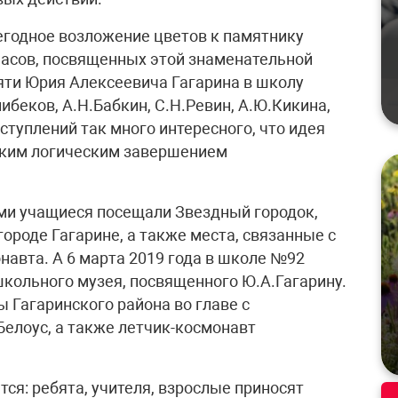
егодное возложение цветов к памятнику
часов, посвященных этой знаменательной
мяти Юрия Алексеевича Гагарина в школу
еков, А.Н.Бабкин, С.Н.Ревин, А.Ю.Ки­ки­на,
ступлений так много интересного, что идея
неким логическим завершением
ми учащиеся посещали Звездный городок,
 городе Гагарине, а также места, связанные с
авта. А 6 марта 2019 года в школе №92
ольного музея, посвященного Ю.А.Га­га­ри­ну.
 Гагаринского района во главе с
е­ло­ус, а также летчик-космонавт
ся: ребята, учителя, взрослые приносят