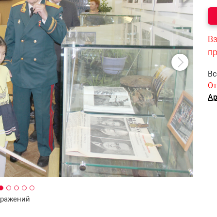
Вз
п
Вс
От
Ар
бражений