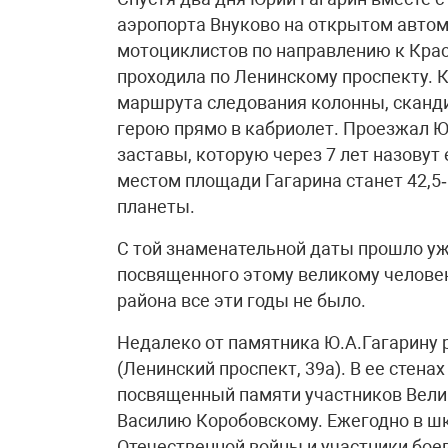
аэропорта Внуково на открытом автом
мотоциклистов по направлению к Крас
проходила по Ленинскому проспекту. 
маршрута следования колонны, сканд
герою прямо в кабриолет. Проезжал 
заставы, которую через 7 лет назовут
местом площади Гагарина станет 42,
планеты.
С той знаменательной даты прошло уже
посвященного этому великому человек
района все эти годы не было.
Недалеко от памятника Ю.А.Га­га­ри­
(Ленинский проспект, 39а). В ее стена
посвященный памяти участников Вели
Василию Коробовскому. Ежегодно в ш
Отечественной войны и участники бое