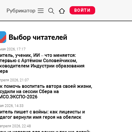
Рубрикатор
ВОЙТИ
Выбор читателей
мая 2026, 17:17
итель, ученик, ИИ – что меняется:
тервью с Артёмом Соловейчиком,
ководителем Индустрии образования
ера
преля 2026, 21:07
к помочь воспитать автора своей жизни,
судили на сессии Сбера на
МСО.ЭКСПО-2026
ая 2026, 14:33
итель пишет с войны: как лицеисты и
дагог вернули имя героя на обелиск
апреля 2026, 22:48