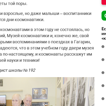
еты той поры.
и взрослые, но даже малыши – воспитанники
тся дни космонавтики.
Ес
космонавтами в этом году не состоялась, но
ин
й, Музей космонавтики и, конечно же, свой
«
рыми воспоминаниями о поездках в Гагарин,
надеются, что в этом учебном году двери музея
 а по-настоящему, и космонавты расскажут им
ей науки и техники!
дист школы №192