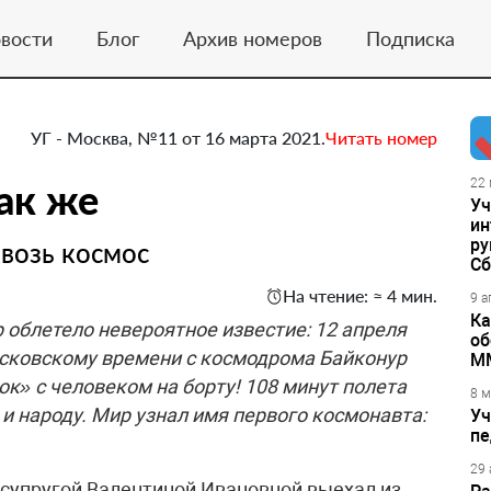
вости
Блог
Архив номеров
Подписка
УГ - Москва, №11 от 16 марта 2021.
Читать номер
ак же
22 
Уч
ин
ру
возь космос
Сб
На чтение: ≈ 4 мин.
9 а
Ка
 облетело невероятное известие: 12 ап­ре­ля
об
 московскому времени с космодрома Байконур
М
к» с человеком на борту! 108 минут полета
8 м
и народу. Мир узнал имя первого космонавта:
Уч
пе
29 
 супругой Валентиной Ивановной выехал из