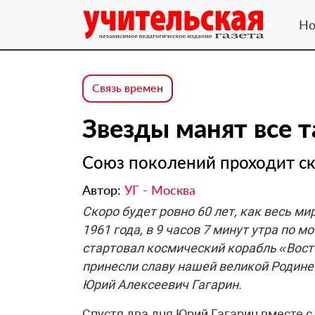
Но
Связь времен
Звезды манят все т
Союз поколений проходит ск
Автор:
УГ - Москва
Скоро будет ровно 60 лет, как весь мир
1961 года, в 9 часов 7 ми­нут утра по
стартовал космический корабль «Восто
принесли славу нашей великой Родине 
Юрий Алексеевич Гагарин.
Спустя два дня Юрий Гагарин вместе с