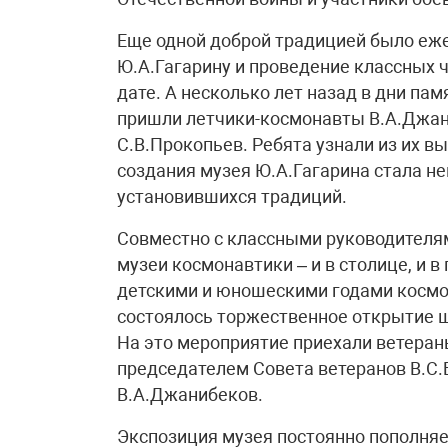
Еще одной доброй традицией было еж
Ю.А.Гагарину и проведение классных 
дате. А несколько лет назад в дни па
пришли летчики-космонавты В.А.Джаниб
С.В.Прокопьев. Ребята узнали из их вы
создания музея Ю.А.Гагарина стала 
установившихся традиций.
Совместно с классными руководителя
музеи космонавтики – и в столице, и в
детскими и юношескими годами космон
состоялось торжественное открытие шк
На это мероприятие приехали ветераны
председателем Совета ветеранов В.С.Б
В.А.Джанибеков.
Экспозиция музея постоянно пополняет