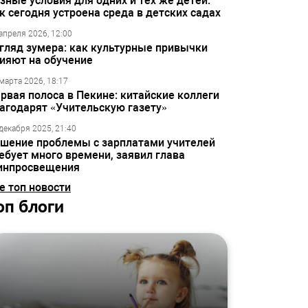
зные условия для одних и тех же детей:
к сегодня устроена среда в детских садах
апреля 2026, 12:00
гляд зумера: как культурные привычки
ияют на обучение
марта 2026, 18:17
рвая полоса в Пекине: китайские коллеги
агодарят «Учительскую газету»
декабря 2025, 21:40
шение проблемы с зарплатами учителей
ебует много времени, заявил глава
инпросвещения
е топ новости
оп блоги