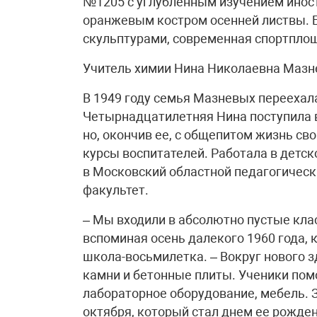
№1205 с углубленным изучением иност
оранжевым костром осенней листвы. 
скульптурами, современная спортплощ
Учитель химии Нина Николаевна Мазне
В 1949 году семья Мазневых переехала
Четырнадцатилетняя Нина поступила в
но, окончив ее, с общепитом жизнь св
курсы воспитателей. Работала в детск
в Московский областной педагогическ
факультет.
– Мы входили в абсолютно пустые кла
вспоминая осень далекого 1960 года,
школа-восьмилетка. – Вокруг нового з
камни и бетонные плиты. Ученики пом
лабораторное оборудование, мебель. З
октября, который стал днем ее рожден