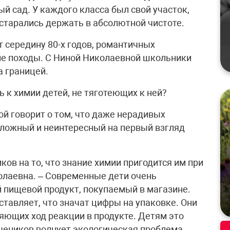
й сад. У каждого класса был свой участок,
 старались держать в абсолютной чистоте.
 середину 80-х годов, романтичных
ие походы. С Ниной Николаевной школьники
а границей.
 к химии детей, не тяготеющих к ней?
й говорит о том, что даже нерадивых
сложный и неинтересный на первый взгляд
ов на то, что знание химии пригодится им при
колаевна. – Современные дети очень
й пищевой продукт, покупаемый в магазине.
ставляет, что значат цифры на упаковке. Они
ющих ход реакции в продукте. Детям это
учеников волнует экологическая проблема.