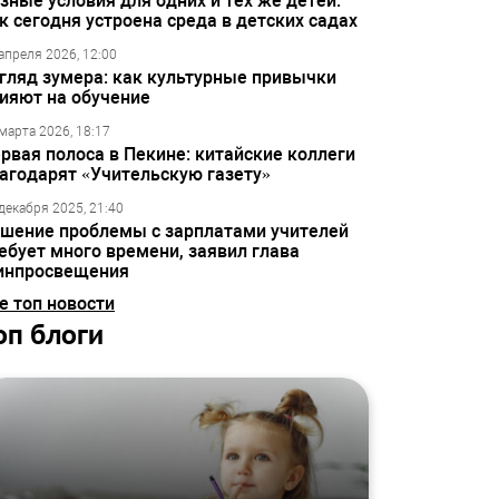
зные условия для одних и тех же детей:
к сегодня устроена среда в детских садах
апреля 2026, 12:00
гляд зумера: как культурные привычки
ияют на обучение
марта 2026, 18:17
рвая полоса в Пекине: китайские коллеги
агодарят «Учительскую газету»
декабря 2025, 21:40
шение проблемы с зарплатами учителей
ебует много времени, заявил глава
инпросвещения
е топ новости
оп блоги