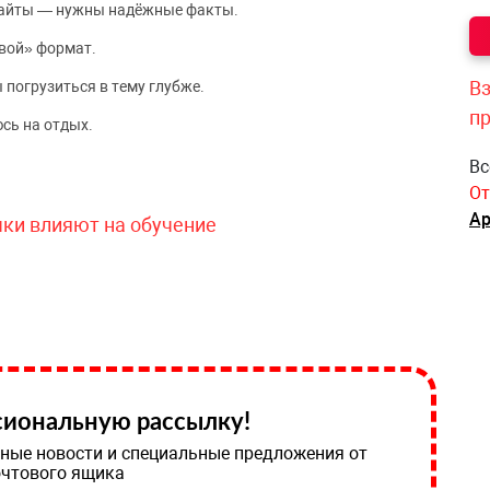
сайты — нужны надёжные факты.
вой» формат.
Вз
 погрузиться в тему глубже.
п
сь на отдых.
Вс
От
Ар
чки влияют на обучение
иональную рассылку!
ные новости и специальные предложения от
очтового ящика