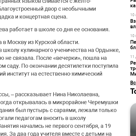
Ра
ранных языков сливается с желто-
ка
Благоустроенный двор с необычными
10 
адка и концертная сцена.
Вз
вл
ва работает в школе со дня ее основания.
10 
 в Москву из Курской области.
Пе
бл
 школу кулинарного ученичества на Ордынке,
ою не связала. После «вечерки», пошла на
11 
Ре
ом саду. По окончании десятилетки поступила
тр
ий институт на естественно-химический
М
Вс
Т
ссы, – рассказывает Нина Николаевна,
 когда открывалась в микрорайоне Черемушки
дания был пустырь с сараями, лежали только
огали педагогам вносить в школу
анятия начались не первого сентября, а 19
ия. За два года учителя вместе с детьми на