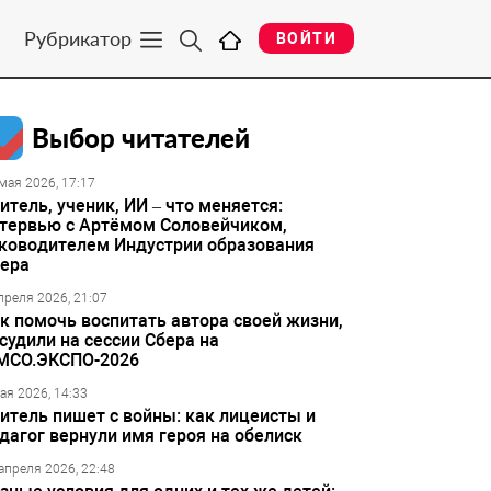
Рубрикатор
ВОЙТИ
Выбор читателей
мая 2026, 17:17
итель, ученик, ИИ – что меняется:
тервью с Артёмом Соловейчиком,
ководителем Индустрии образования
ера
преля 2026, 21:07
к помочь воспитать автора своей жизни,
судили на сессии Сбера на
МСО.ЭКСПО-2026
ая 2026, 14:33
итель пишет с войны: как лицеисты и
дагог вернули имя героя на обелиск
апреля 2026, 22:48