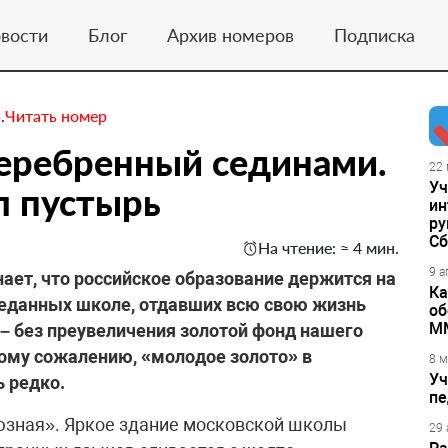
вости
Блог
Архив номеров
Подписка
.
Читать номер
еребренный сединами.
22 
Уч
л пустырь
ин
ру
Сб
На чтение: ≈ 4 мин.
9 а
нает, что российское образование держится на
Ка
реданных школе, отдавших всю свою жизнь
об
М
 – без преувеличения золотой фонд нашего
ому сожалению, «молодое золото» в
8 м
Уч
 редко.
пе
юзная». Яркое здание московской школы
29 