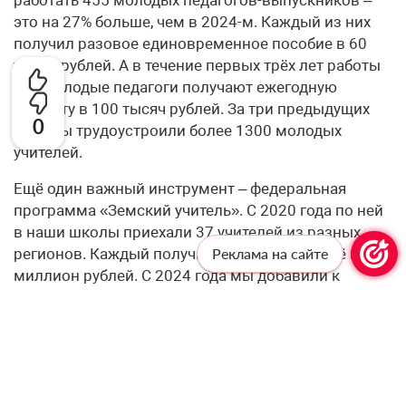
это на 27% больше, чем в 2024-м. Каждый из них
получил разовое единовременное пособие в 60
тысяч рублей. А в течение первых трёх лет работы
все молодые педагоги получают ежегодную
выплату в 100 тысяч рублей. За три предыдущих
0
года мы трудоустроили более 1300 молодых
учителей.
Ещё один важный инструмент – федеральная
программа «Земский учитель». С 2020 года по ней
в наши школы приехали 37 учителей из разных
регионов. Каждый получил служебное жильё и 1
Реклама на сайте
миллион рублей. С 2024 года мы добавили к
федеральным квотам ещё 6 региональных мест
ежегодно. А по федеральным квотам нам
значительно увеличили планку: если в 2025 году
было 4 квоты, то на 2026-2027 годы – по 12, а на
2028-й – 15. В сумме с региональными это даёт 18
квот в 2026 году, 18 – в 2027-м и 21 – в 2028-м.