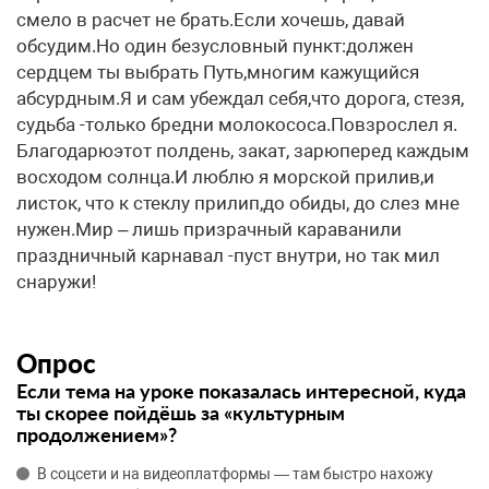
смело в расчет не брать.Если хочешь, давай
обсудим.Но один безусловный пункт:должен
сердцем ты выбрать Путь,многим кажущийся
абсурдным.Я и сам убеждал себя,что дорога, стезя,
судьба -только бредни молокососа.Повзрослел я.
Благодарюэтот полдень, закат, зарюперед каждым
восходом солнца.И люблю я морской прилив,и
листок, что к стеклу прилип,до обиды, до слез мне
нужен.Мир – лишь призрачный караванили
праздничный карнавал -пуст внутри, но так мил
снаружи!
Опрос
Если тема на уроке показалась интересной, куда
ты скорее пойдёшь за «культурным
продолжением»?
В соцсети и на видеоплатформы — там быстро нахожу