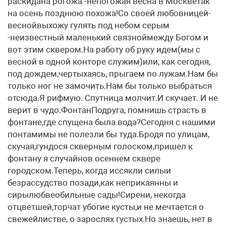
раскидана рогожа -непогожая весна в Москветак
на осень позднюю похожа!Со своей любовницей-
веснойвыхожу гулять под небом серым
-неизвестный маленький связноймежду Богом и
вот этим сквером.На работу об руку идем(мы с
весной в одной конторе служим)или, как сегодня,
под дождем,чертыхаясь, прыгаем по лужам.Нам бы
только ног не замочить.Нам бы только выбраться
отсюда.Я рифмую. Спутница молчит.И скучает. И не
верит в чудо.ФонтанПодруга, помнишь страсть в
фонтане,где спущена была вода?Сегодня с нашими
понтамимы не полезли бы туда.Бродя по улицам,
скучая,гундося скверным голоском,пришел к
фонтану я случайнов осеннем сквере
городском.Теперь, когда иссякли силыи
безрассудство позади,как неприкаянны и
сирылюбвеобильные сады!Сирени, некогда
отцветшей,торчат убогие кусты,и не мечтается о
свежейлистве, о зарослях густых.Но знаешь, нет в