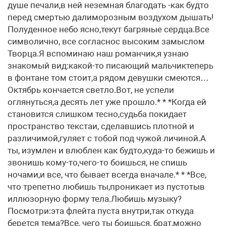
душе печали,в ней неземная благодать -как будто
перед смертью далиморозным воздухом дышать!
Полуденное небо ясно,текут багряные сердца.Все
символично, все согласнос высоким замыслом
Творца.Я вспоминаю наш романчик,я узнаю
знакомый вид:какой-то писающий мальчиктеперь
в фонтане том стоит,а рядом девушки смеются…
Октябрь кончается светло.Вот, не успели
оглянуться,а десять лет уже прошло.* * *Когда ей
становится слишком тесно,судьба покидает
пространство текстаи, сделавшись плотной и
различимой,гуляет с тобой под чужой личиной.А
ты, изумлен и влюблен как будто,куда-то бежишь и
звонишь кому-то,чего-то боишься, не спишь
ночами,и все, что бывает всегда вначале.* * *Все,
что трепетно любишь ты,проникает из пустотыв
иллюзорную форму тела.Любишь музыку?
Посмотри:эта флейта пуста внутри,так откуда
берется тема?Все, чего ты боишься, брат,можно