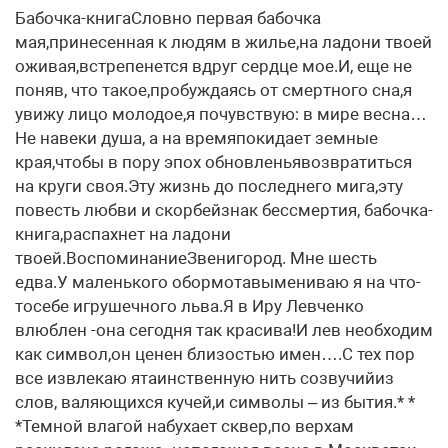
Бабочка-книгаСловно первая бабочка
мая,принесенная к людям в жилье,на ладони твоей
оживая,встрепенется вдруг сердце мое.И, еще не
поняв, что такое,пробуждаясь от смертного сна,я
увижу лицо молодое,я почувствую: в мире весна…
Не навеки душа, а на времяпокидает земные
края,чтобы в пору эпох обновленьявозвратиться
на круги своя.Эту жизнь до последнего мига,эту
повесть любви и скорбейзнак бессмертия, бабочка-
книга,распахнет на ладони
твоей.ВоспоминаниеЗвенигород. Мне шесть
едва.У маленького обормотавымениваю я на что-
тосебе игрушечного льва.Я в Иру Левченко
влюблен -она сегодня так красива!И лев необходим
как символ,он ценен близостью имен….С тех пор
все извлекаю ятаинственную нить созвучийиз
слов, валяющихся кучей,и символы – из бытия.* *
*Темной влагой набухает сквер,по верхам