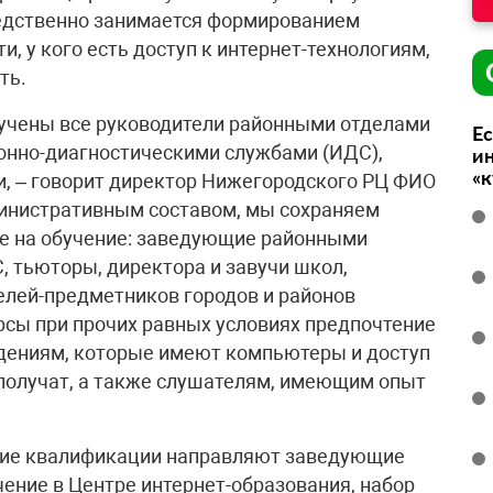
редственно занимается формированием
, у кого есть доступ к интернет-технологиям,
ть.
бучены все руководители районными отделами
Ес
нно-диагностическими службами (ИДС),
ин
«
, – говорит директор Нижегородского РЦ ФИО
министративным составом, мы сохраняем
е на обучение: заведующие районными
, тьюторы, директора и завучи школ,
елей-предметников городов и районов
урсы при прочих равных условиях предпочтение
дениям, которые имеют компьютеры и доступ
 получат, а также слушателям, имеющим опыт
ние квалификации направляют заведующие
чение в Центре интернет-образования, набор