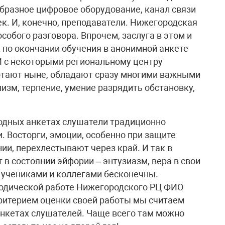
бразное цифровое оборудование, канал связи
к. И, конечно, преподаватели. Нижегородская
обого разговора. Впрочем, заслуга в этом и
по окончании обучения в анонимной анкете
И с некоторыми региональному центру
аботают ныне, обладают сразу многими важными
изм, терпение, умение разрядить обстановку,
ходных анкетах слушатели традиционно
. Восторги, эмоции, особенно при защите
ии, перехлестывают через край. И так в
 в состоянии эйфории – энтузиазм, вера в свои
 учениками и коллегами бесконечны.
тодической работе Нижегородского РЦ ФИО
ритерием оценки своей работы мы считаем
нкетах слушателей. Чаще всего там можно