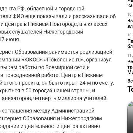
Ра
ка
дента РФ, областной и городской
10 
тели ФИО еще показывали и рассказывали об
Вз
и центра в Нижнем Новгороде, а в классах
вл
ервых слушателей Нижегородский
10 
17 июня.
Пе
бл
ернет Образования занимается реализацией
11 
омпании «ЮКОС» «Поколение.ru», организуя
Ре
авыкам работы во Всемирной сети и
тр
М
 в повседневной работе. Центр в Нижнем
Вс
 этого проекта, он был открыт 24-м по счету.
Т
рыться в 50 городах нашей страны, и
рганизаторов, четверть миллиона учителей.
го соглашения между Администрацией
Интернет Образования и Нижегородским
оздании и деятельности центра активно