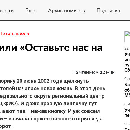
вости
Блог
Архив номеров
Подписка
Читать номер
или «Оставьте нас на
22 
Уч
ин
ру
Сб
На чтение: ≈ 12 мин.
9 а
юрину 20 июня 2002 года щелкнуть
Ка
елей началась новая жизнь. В этот день
об
М
едерального округа региональный центр
Ц ФИО). И даже красную ленточку тут
8 м
Уч
 а вот так – нажав кнопку. И уж совсем
пе
и – сначала торжественное открытие, а
29 
орот.