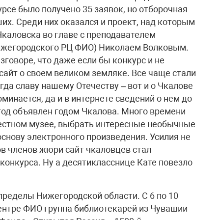
урсе было получено 35 заявок, но отборочная
их. Среди них оказался и проект, над которым
каловска во главе с преподавателем
ижегородского РЦ ФИО) Николаем Волковым.
говоре, что даже если бы конкурс и не
 сайт о своем великом земляке. Все чаще стали
да славу нашему Отечеству – вот и о Чкалове
оминается, да и в интернете сведений о нем до
 год объявлен годом Чкалова. Много времени
местном музее, выбрать интересные необычные
основу электронного произведения. Усилия не
в членов жюри сайт чкаловцев стал
конкурса. Ну а десятикласснице Кате повезло
пределы Нижегородской области. С 6 по 10
ентре ФИО группа библиотекарей из Чувашии