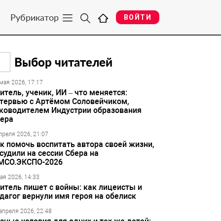
Рубрикатор
ВОЙТИ
Выбор читателей
мая 2026, 17:17
итель, ученик, ИИ – что меняется:
тервью с Артёмом Соловейчиком,
ководителем Индустрии образования
ера
преля 2026, 21:07
к помочь воспитать автора своей жизни,
судили на сессии Сбера на
МСО.ЭКСПО-2026
ая 2026, 14:33
итель пишет с войны: как лицеисты и
дагог вернули имя героя на обелиск
апреля 2026, 22:48