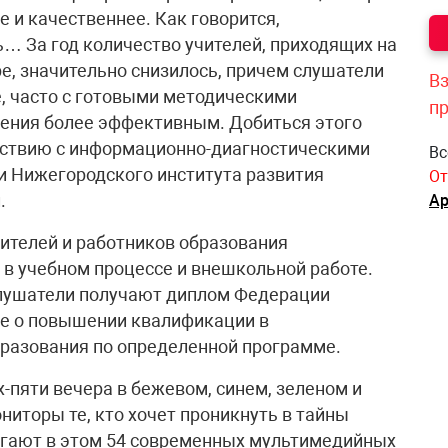
 и качественнее. Как говорится,
ь… За год количество учителей, приходящих на
е, значительно снизилось, причем слушатели
Вз
, часто с готовыми методическими
п
чения более эффективным. Добиться этого
йствию с информационно-диагностическими
Вс
и Нижегородского института развития
От
.
Ар
чителей и работников образования
 в учебном процессе и внешкольной работе.
слушатели получают диплом Федерации
ие о повышении квалификации в
бразования по определенной программе.
-пяти вечера в бежевом, синем, зеленом и
иторы те, кто хочет проникнуть в тайны
гают в этом 54 современных мультимедийных