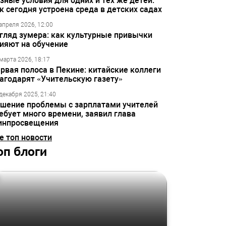
зные условия для одних и тех же детей:
к сегодня устроена среда в детских садах
апреля 2026, 12:00
гляд зумера: как культурные привычки
ияют на обучение
марта 2026, 18:17
рвая полоса в Пекине: китайские коллеги
агодарят «Учительскую газету»
декабря 2025, 21:40
шение проблемы с зарплатами учителей
ебует много времени, заявил глава
инпросвещения
е топ новости
оп блоги