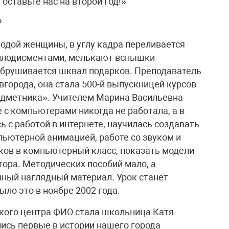
 оставьте нас на второй год!»
?
одой женщины, в углу кадра переливается
 аплодисментами, мелькают вспышки
обрушивается шквал подарков. Преподаватель
орода, она стала 500-й выпускницей курсов
едметника». Учителем Марина Васильевна
е с компьютерами никогда не работала, а в
с работой в интернете, научилась создавать
пьютерной анимацией, работе со звуком и
иков в компьютерный класс, показать модели
тора. Методических пособий мало, а
ный наглядный материал. Урок станет
ыло это в ноябре 2002 года.
кого центра ФИО стала школьница Катя
лись первые в истории нашего города