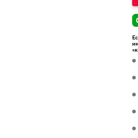
Ес
ин
«