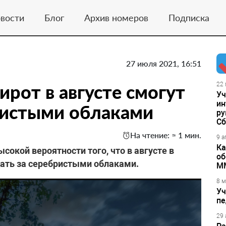
вости
Блог
Архив номеров
Подписка
27 июля 2021, 16:51
рот в августе смогут
22 
Уч
ин
ристыми облаками
ру
Сб
На чтение: ≈ 1 мин.
9 а
Ка
сокой вероятности того, что в августе в
об
ать за серебристыми облаками.
М
8 м
Уч
пе
29 