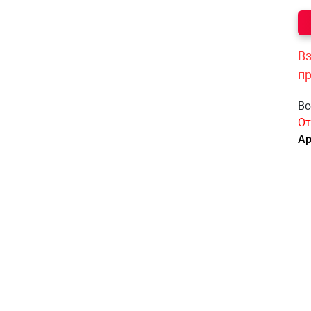
Вз
п
Вс
От
Ар