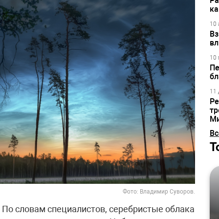
Ра
ка
10 
Вз
вл
10 
Пе
бл
11 
Ре
тр
М
Вс
Т
Фото: Владимир Суворов.
. По словам специалистов, серебристые облака