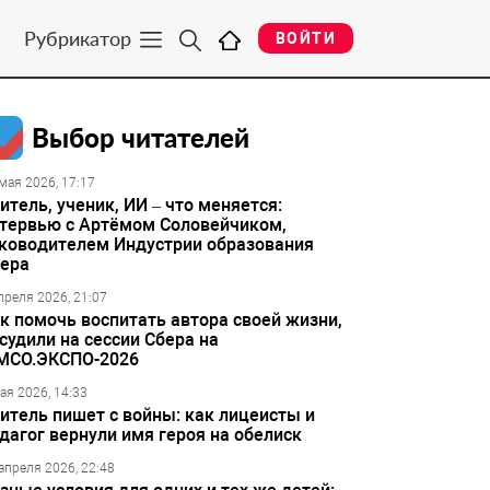
Рубрикатор
ВОЙТИ
Выбор читателей
мая 2026, 17:17
итель, ученик, ИИ – что меняется:
тервью с Артёмом Соловейчиком,
ководителем Индустрии образования
ера
преля 2026, 21:07
к помочь воспитать автора своей жизни,
судили на сессии Сбера на
МСО.ЭКСПО-2026
ая 2026, 14:33
итель пишет с войны: как лицеисты и
дагог вернули имя героя на обелиск
апреля 2026, 22:48