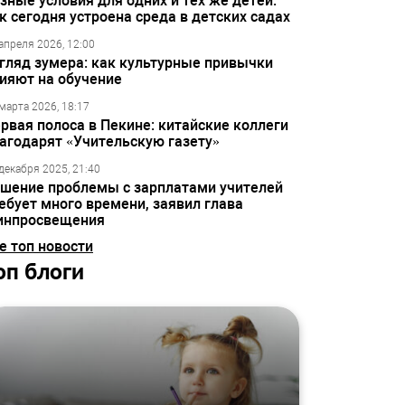
зные условия для одних и тех же детей:
к сегодня устроена среда в детских садах
апреля 2026, 12:00
гляд зумера: как культурные привычки
ияют на обучение
марта 2026, 18:17
рвая полоса в Пекине: китайские коллеги
агодарят «Учительскую газету»
декабря 2025, 21:40
шение проблемы с зарплатами учителей
ебует много времени, заявил глава
инпросвещения
е топ новости
оп блоги