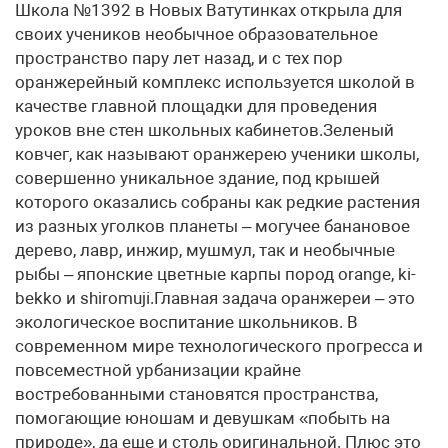
Школа №1392 в Новых Ватутинках открыла для
своих учеников необычное образовательное
пространство пару лет назад, и с тех пор
оранжерейный комплекс используется школой в
качестве главной площадки для проведения
уроков вне стен школьных кабинетов.Зеленый
ковчег, как называют оранжерею ученики школы,
совершенно уникальное здание, под крышей
которого оказались собраны как редкие растения
из разных уголков планеты – могучее банановое
дерево, лавр, инжир, мушмул, так и необычные
рыбы – японские цветные карпы пород orange, ki-
bekko и shiromuji.Главная задача оранжереи – это
экологическое воспитание школьников. В
современном мире технологического прогресса и
повсеместной урбанизации крайне
востребованными становятся пространства,
помогающие юношам и девушкам «побыть на
природе», да еще и столь оригинальной. Плюс это