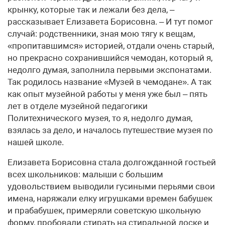
крынку, которые так и лежали без дела, –
рассказывает Елизавета Борисовна. – И тут помог
случай: родственники, зная мою тягу к вещам,
«пропитавшимся» историей, отдали очень старый,
но прекрасно сохранившийся чемодан, который я,
недолго думая, заполнила первыми экспонатами.
Так родилось название «Музей в чемодане». А так
как опыт музейной работы у меня уже был – пять
лет в отделе музейной педагогики
Политехнического музея, то я, недолго думая,
взялась за дело, и началось путешествие музея по
нашей школе.
Елизавета Борисовна стала долгожданной гостьей
всех школьников: малыши с большим
удовольствием выводили гусиными перьями свои
имена, наряжали елку игрушками времен бабушек
и прабабушек, примеряли советскую школьную
форму, пробовали стирать на стиральной доске и