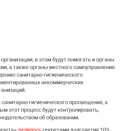
рганизации, в этом будут помогать и органы
сии, а также органы местного самоуправления.
дению санитарно-гигиенического
ориентированных некоммерческих
ганизаций.
 санитарно-гигиенического просвещения, а
рым этот процесс будут контролировать,
онодательством об образовании.
газета»
делилось
секретами долголетия 103-