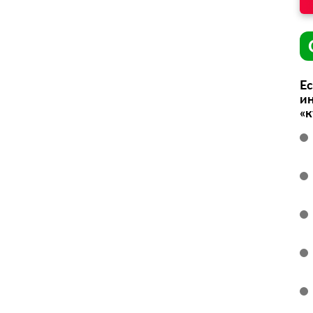
Ес
ин
«