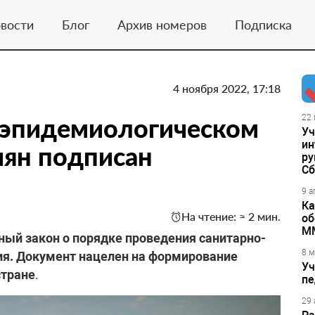
вости
Блог
Архив номеров
Подписка
4 ноября 2022, 17:18
-эпидемиологическом
22 
Уч
ин
иян подписан
ру
Сб
9 а
Ка
На чтение: ≈ 2 мин.
об
М
ый закон о порядке проведения санитарно-
8 м
ия. Документ нацелен на формирование
Уч
стране
.
пе
29 