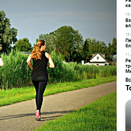
Ра
ка
10 
Вз
вл
10 
Пе
бл
11 
Ре
тр
М
Вс
Т