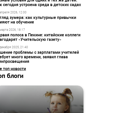
зные условия для одних и тех же детей:
к сегодня устроена среда в детских садах
апреля 2026, 12:00
гляд зумера: как культурные привычки
ияют на обучение
марта 2026, 18:17
рвая полоса в Пекине: китайские коллеги
агодарят «Учительскую газету»
декабря 2025, 21:40
шение проблемы с зарплатами учителей
ебует много времени, заявил глава
инпросвещения
е топ новости
оп блоги