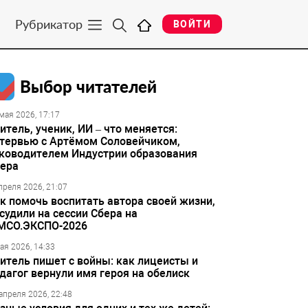
Рубрикатор
ВОЙТИ
Выбор читателей
мая 2026, 17:17
итель, ученик, ИИ – что меняется:
тервью с Артёмом Соловейчиком,
ководителем Индустрии образования
ера
преля 2026, 21:07
к помочь воспитать автора своей жизни,
судили на сессии Сбера на
МСО.ЭКСПО-2026
ая 2026, 14:33
итель пишет с войны: как лицеисты и
дагог вернули имя героя на обелиск
апреля 2026, 22:48