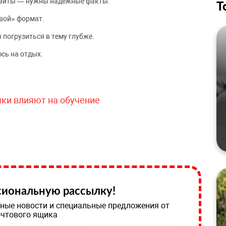
сайты — нужны надёжные факты.
Т
вой» формат.
 погрузиться в тему глубже.
сь на отдых.
чки влияют на обучение
иональную рассылку!
ные новости и специальные предложения от
очтового ящика