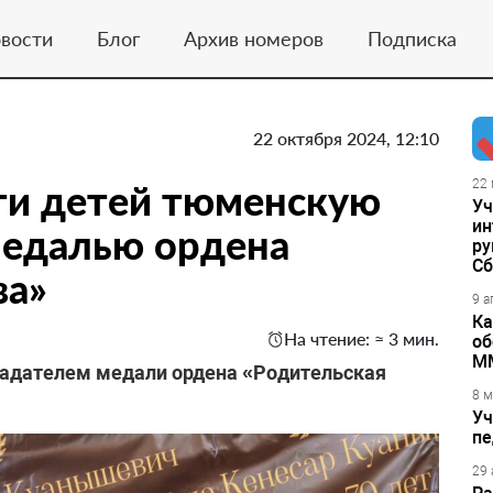
вости
Блог
Архив номеров
Подписка
22 октября 2024, 12:10
ти детей тюменскую
22 
Уч
ин
медалью ордена
ру
Сб
ва»
9 а
Ка
На чтение: ≈ 3 мин.
об
М
ладателем медали ордена «Родительская
8 м
Уч
пе
29 