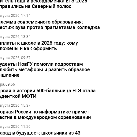
итель года и рекордсменка ЕГЭ-2026
правились на Северный полюс
вгуста 2026, 17:14
лемма современного образования:
естиж вуза против прагматизма колледжа
вгуста 2026, 13:34
платы к школе в 2026 году: кому
ложены и как оформить
вгуста 2026, 09:57
уденты НовГУ помогли подросткам
любить метафоры и развить образное
ышление
ра, 09:56
рвая в истории 500-балльница ЕГЭ стала
уденткой МФТИ
вгуста 2026, 15:37
орная России по информатике примет
астие в международном соревновании
вгуста 2026, 11:26
азад в будущее»: школьники из 43