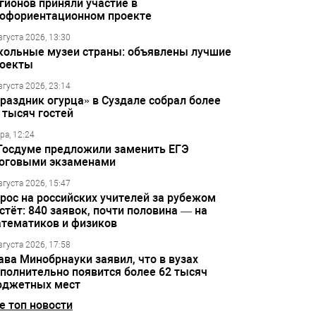
гионов приняли участие в
офориентационном проекте
вгуста 2026, 13:30
ольные музеи страны: объявлены лучшие
оекты
вгуста 2026, 23:14
раздник огурца» в Суздале собрал более
 тысяч гостей
ра, 12:24
Госдуме предложили заменить ЕГЭ
оговыми экзаменами
вгуста 2026, 15:47
рос на российских учителей за рубежом
стёт: 840 заявок, почти половина — на
тематиков и физиков
вгуста 2026, 17:58
ава Минобрнауки заявил, что в вузах
полнительно появится более 62 тысяч
джетных мест
е топ новости