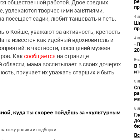
ре
тся общественной работой. Двое средних
пр
ле, увлекаются творческими занятиями,
4 а
а посещает садик, любит танцевать и петь.
Шк
пр
ью Койше, уважают за активность, крепость
4 а
Папа известен как идейный вдохновитель и
«П
приятий: в частности, посещений музеев
20
тров. Как
сообщается
на странице
Вче
области, мама воспитывает в своих дочерях
В 
ит
ость, приучает их уважать старших и быть
6 а
Сп
ра
ма
6 а
сной, куда ты скорее пойдёшь за «культурным
Гл
до
бю
 нахожу ролики и подборки.
Вс