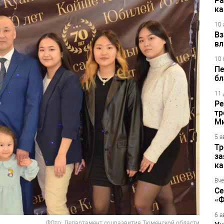
Ра
ка
10 
Вз
вл
10 
Пе
бл
11 
Ре
тр
М
5 а
Тр
за
ка
Вче
Се
«Ф
6 а
ФОто: Департамент соцразвития Тюменской области