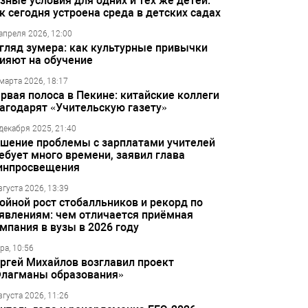
зные условия для одних и тех же детей:
к сегодня устроена среда в детских садах
апреля 2026, 12:00
гляд зумера: как культурные привычки
ияют на обучение
марта 2026, 18:17
рвая полоса в Пекине: китайские коллеги
агодарят «Учительскую газету»
декабря 2025, 21:40
шение проблемы с зарплатами учителей
ебует много времени, заявил глава
инпросвещения
вгуста 2026, 13:39
ойной рост стобалльников и рекорд по
явлениям: чем отличается приёмная
мпания в вузы в 2026 году
ра, 10:56
ргей Михайлов возглавил проект
лагманы образования»
вгуста 2026, 11:26