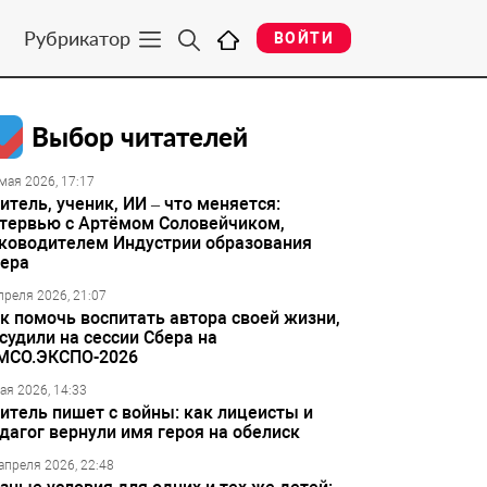
Рубрикатор
ВОЙТИ
Выбор читателей
мая 2026, 17:17
итель, ученик, ИИ – что меняется:
тервью с Артёмом Соловейчиком,
ководителем Индустрии образования
ера
преля 2026, 21:07
к помочь воспитать автора своей жизни,
судили на сессии Сбера на
МСО.ЭКСПО-2026
ая 2026, 14:33
итель пишет с войны: как лицеисты и
дагог вернули имя героя на обелиск
апреля 2026, 22:48