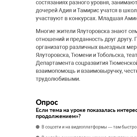
состязаниях разного уровня, занимаю
дочерей Адия и Тамирис учатся в шко
участвуют в конкурсах. Младшая Амин
Многие жители Ялуторовска знают сем
отношений и преданность друг другу. 
организатор различных выездных меро
Ялуторовска, Тюмени и Тобольска, теа
Департамента соцразвития Тюменской 
взаимопомощь и взаимовыручку, честн
трудолюбивыми.
Опрос
Если тема на уроке показалась интере
продолжением»?
В соцсети и на видеоплатформы — там быстро