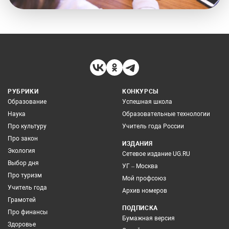
РУБРИКИ
КОНКУРСЫ
Образование
Успешная школа
Наука
Образовательные технологии
Про культуру
Учитель года России
Про закон
ИЗДАНИЯ
Экология
Сетевое издание UG.RU
Выбор дня
УГ – Москва
Про туризм
Мой профсоюз
Учитель года
Архив номеров
Грамотей
ПОДПИСКА
Про финансы
Бумажная версия
Здоровье