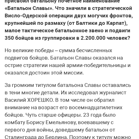
присвоил батальону почетное наименование
«Батальон Славы». Что значили в стратегической
Висло-Одерской операции двух могучих фронтов,
крупнейшей по размаху (от Балтики до Карпат),
малое тактическое батальонное звено и подвиги
350 бойцов из группировки в 2.200.000 человек?
Но великие победы – сумма бесчисленных
подвигов бойцов. Батальон Славы оказался на
острие стратегии нашей армии-победительницы и
оказался достоин этой миссии.
За громким титулом батальона Славы оставались
в тени многие детали. Их исследовал журналист
Василий ХОРЕШКО. В том числе он обратил
внимание на возраст его восемнадцатилетних
бойцов. Чуть старше офицеры. 23 года было
комбату Борису Емельянову, воевавшему с
первого дня войны, доведшему батальон от
Сталинграда до Берлина. Поэтому к титулу можно