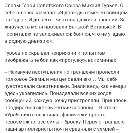
Славы Герой Советского Союза Михаил Гурьев. О
себе он рассказывал: «Я дважды отмечен свинцом
на Одере. И до него – чертова дюжина ранений. За
живучесть меня прозвали Ванькой-Встанькой. В
госпиталях не залеживался: боялся, что не угадаю
в родную дивизию».
Гурьев не скрывал неприязни к попыткам
изображать те бои как «прогулку», вспоминал:
– Накануне наступления по траншеям пронесли
полковое Знамя, и мы целовали его… Мы себя
чувствовали смертниками. Знали ведь, как немцы
здесь укрепились. Понаделали всяких ходов
сообщений, каждую кочку пристреляли. Пришлось
продираться сквозь жуткие заслоны… В атаке
«Ура!» никто не кричал, физически просто
невозможно, все силы – броску. Первую траншею
наши артиллеристы почти сравняли с землей –