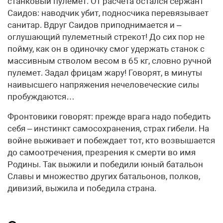
станковый пулемет. От расчета остался сержант
Саидов: наводчик убит, подносчика перевязывает
санитар. Вдруг Саидов приподнимается и –
оглушающий пулеметный стрекот! До сих пор не
пойму, как он в одиночку смог удержать станок с
массивным стволом весом в 65 кг, словно ручной
пулемет. Задал фрицам жару! Говорят, в минуты
наивысшего напряжения нечеловеческие силы
пробуждаются…
Фронтовики говорят: прежде врага надо победить
себя – инстинкт самосохранения, страх гибели. На
войне выживает и побеждает тот, кто возвышается
до самоотречения, презрения к смерти во имя
Родины. Так выжили и победили юный батальон
Славы и множество других батальонов, полков,
дивизий, выжила и победила страна.