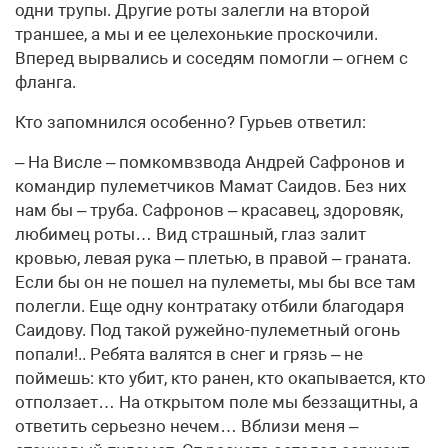
одни трупы. Другие роты залегли на второй
траншее, а мы и ее целехонькие проскочили.
Вперед вырвались и соседям помогли – огнем с
фланга.
Кто запомнился особенно? Гурьев ответил:
– На Висле – помкомвзвода Андрей Сафронов и
командир пулеметчиков Мамат Саидов. Без них
нам бы – труба. Сафронов – красавец, здоровяк,
любимец роты… Вид страшный, глаз залит
кровью, левая рука – плетью, в правой – граната.
Если бы он не пошел на пулеметы, мы бы все там
полегли. Еще одну контратаку отбили благодаря
Саидову. Под такой ружейно-пулеметный огонь
попали!.. Ребята валятся в снег и грязь – не
поймешь: кто убит, кто ранен, кто окапывается, кто
отползает… На открытом поле мы беззащитны, а
ответить серьезно нечем… Вблизи меня –