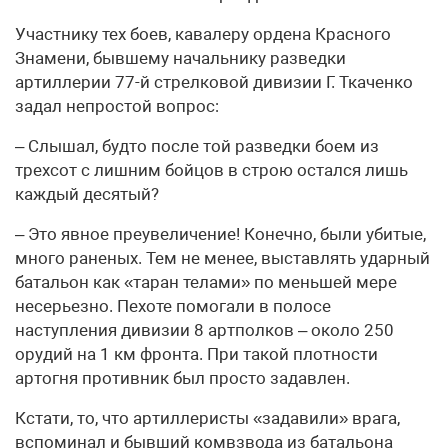
Участнику тех боев, кавалеру ордена Красного
Знамени, бывшему начальнику разведки
артиллерии 77-й стрелковой дивизии Г. Ткаченко
задал непростой вопрос:
– Слышал, будто после той разведки боем из
трехсот с лишним бойцов в строю остался лишь
каждый десятый?
– Это явное преувеличение! Конечно, были убитые,
много раненых. Тем не менее, выставлять ударный
батальон как «таран телами» по меньшей мере
несерьезно. Пехоте помогали в полосе
наступления дивизии 8 артполков – около 250
орудий на 1 км фронта. При такой плотности
артогня противник был просто задавлен.
Кстати, то, что артиллеристы «задавили» врага,
вспоминал и бывший комвзвода из батальона