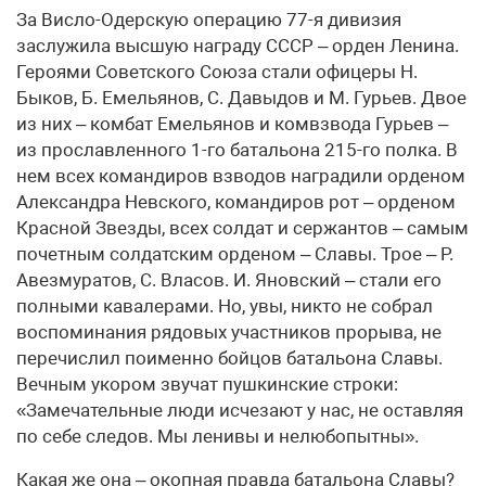
За Висло-Одерскую операцию 77-я дивизия
заслужила высшую награду СССР – орден Ленина.
Героями Советского Союза стали офицеры Н.
Быков, Б. Емельянов, С. Давыдов и М. Гурьев. Двое
из них – комбат Емельянов и комвзвода Гурьев –
из прославленного 1-го батальона 215-го полка. В
нем всех командиров взводов наградили орденом
Александра Невского, командиров рот – орденом
Красной Звезды, всех солдат и сержантов – самым
почетным солдатским орденом – Славы. Трое – Р.
Авезмуратов, С. Власов. И. Яновский – стали его
полными кавалерами. Но, увы, никто не собрал
воспоминания рядовых участников прорыва, не
перечислил поименно бойцов батальона Славы.
Вечным укором звучат пушкинские строки:
«Замечательные люди исчезают у нас, не оставляя
по себе следов. Мы ленивы и нелюбопытны».
Какая же она – окопная правда батальона Славы?