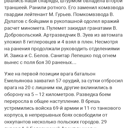
рвались наши снаряды, штурмом овладела второй
траншеей. Ранили ротного. Его заменил комвзвода
гвардии лейтенант М. Гурьев. Помкомвзвода В.
Дулатов с бойцами в рукопашной одолел вражий
расчет миномета. Пулемет закидал гранатами В.
Добровольский. Артразведчик В. Зуев из автомата
уложил 8 гитлеровцев и 4 взял в плен. Несмотря
на ранения продолжали руководить отделениями
И. Заика и С. Белов. Санитар Лепешко под огнем
вынес с поля боя 30 раненых…
Уже на первой позиции врага батальон
Емельянова захватил 57 орудий, за сутки отбросил
врага на 20 с лишним км, другие вклинились в
оборону на 5 – 12 километров. Разведка боем
переросла в общее наступление. В брешь
устремились войска 69-й армии и 11-го танкового
корпуса, в непрерывных боях освободили от
оккупантов несколько польских городов. 29