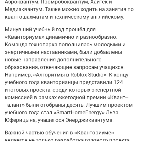
Аэроквантум, Промробоквантум, Хайтек и
Медиаквантум. Также можно ходить на занятия по
квантошахматам и техническому английскому.
Минувший учебный год прошёл для
«Кванториума» динамично и разнообразно.
Команда технопарка пополнилась молодыми и
энергичными наставниками, были добавлены
новые направления дополнительного
образования, отвечающие запросам учащихся.
Например, «Алгоритмы в Roblox Studio». К концу
учебного года кванторианцы представили 124
итоговых проекта, среди которых экспертной
комиссией в рамках ежегодной премии «Квант–
талант» были отобраны десять. Лучшим проектом
учебного года стал «SmartHomeEnergy» Льва
Юферицына, учащегося Энерджиквантума.
Важной частью обучения в «Кванториуме»
является не только разработка годового проекта,