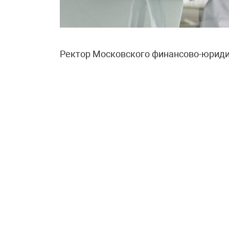
Ректор Московского финансово-юриди
сообщил, что его выпускники после о
зарабатывают в среднем от 120 до 250
обучения около 400 тысяч в год годов
миллионов. Если откладывать на комп
окупится за три-четыре года. Ректор т
выходят на зарплаты от 500 тысяч руб
В МФТИ оценки оказались более сдер
Кудрявцев привёл такой расчёт: если г
зарабатывает столько же в год, то на 
реальности, по его словам, срок буде
тратить средства на повседневную жи