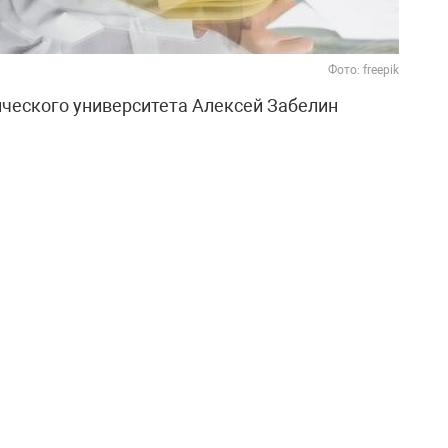
Фото: freepik
ческого университета Алексей Забелин
кончания высшего учебного заведения
 тысяч рублей в месяц. При стоимости
ой доход выпускника может достигать 1,5–2
енсацию расходов около трети дохода, диплом
акже отметил, что в перспективе многие из них
лей.
жанными. Советник ректора Николай
од обучения стоит 1,2 миллиона, а выпускник
возврат средств уйдёт шесть лет. В
т более долгим — ведь человеку нужно ещё
знь.