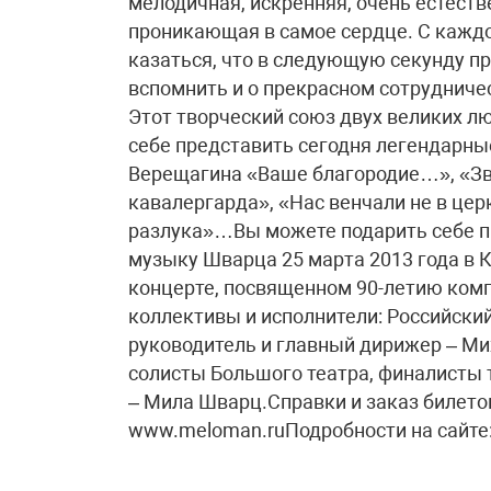
мелодичная, искренняя, очень естеств
проникающая в самое сердце. С кажд
казаться, что в следующую секунду п
вспомнить и о прекрасном сотрудниче
Этот творческий союз двух великих л
себе представить сегодня легендарны
Верещагина «Ваше благородие…», «Зв
кавалергарда», «Нас венчали не в це
разлука»…Вы можете подарить себе 
музыку Шварца 25 марта 2013 года в 
концерте, посвященном 90-летию ком
коллективы и исполнители: Российски
руководитель и главный дирижер – Ми
солисты Большого театра, финалисты 
– Мила Шварц.Справки и заказ билетов:
www.meloman.ruПодробности на сайте: 