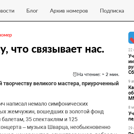
вости
Блог
Архив номеров
Подписка
номер
у, что связывает нас.
22 
Уч
ин
ру
Сб
На чтение: ≈ 2 мин.
9 а
 творчеству великого мастера, приуроченный
Ка
об
М
ич написал немало симфонических
8 м
ых жемчужин, вошедших в золотой фонд
Уч
 балетам, 35 спектаклям и 125
пе
онцерта – музыка Шварца, необыкновенно
29 