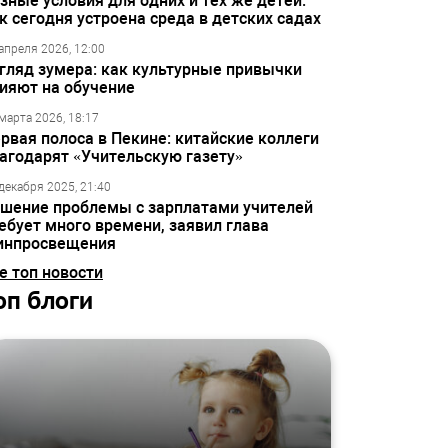
зные условия для одних и тех же детей:
к сегодня устроена среда в детских садах
апреля 2026, 12:00
гляд зумера: как культурные привычки
ияют на обучение
марта 2026, 18:17
рвая полоса в Пекине: китайские коллеги
агодарят «Учительскую газету»
декабря 2025, 21:40
шение проблемы с зарплатами учителей
ебует много времени, заявил глава
инпросвещения
е топ новости
оп блоги