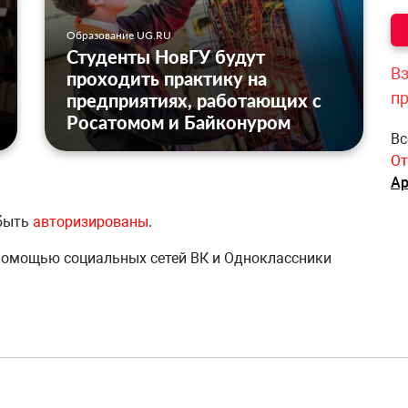
Образование UG.RU
Студенты НовГУ будут
Вз
проходить практику на
п
предприятиях, работающих с
Росатомом и Байконуром
Вс
От
Ар
 быть
авторизированы
.
 помощью социальных сетей ВК и Одноклассники