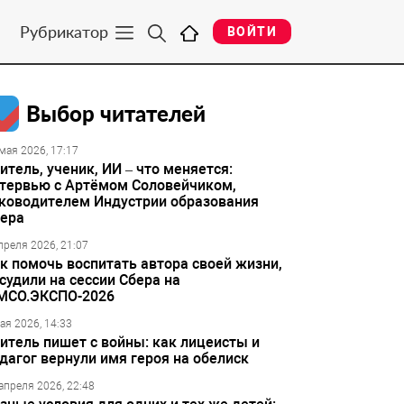
Рубрикатор
ВОЙТИ
Выбор читателей
мая 2026, 17:17
итель, ученик, ИИ – что меняется:
тервью с Артёмом Соловейчиком,
ководителем Индустрии образования
ера
преля 2026, 21:07
к помочь воспитать автора своей жизни,
судили на сессии Сбера на
МСО.ЭКСПО-2026
ая 2026, 14:33
итель пишет с войны: как лицеисты и
дагог вернули имя героя на обелиск
апреля 2026, 22:48