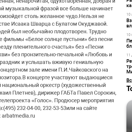
Ра
енная, ненарочитая, одухотворенная, добрая и
ка
ой музыкальной фразой все больше начинает
10 
роизойдет столь желанное чудо.Нельзя не
Вз
стве Исаака Шварца с Булатом Окуджавой.
вл
юдей был необычайно плодотворен. Трудно
10 
е фильмы «Белое солнце пустыни» без песни
Пе
бл
езду пленительного счастья» без «Песни
ркви» без пронзительно-печальной «Любовь и
11 
Ре
праздник и услышать вживую гениальную
тр
Концертном зале имени П.И.Чайковского на
М
позитора.В концерте участвуют выдающиеся
Вс
й национальный оркестр (художественный
Т
хаил Плетнев), дирижер ГАБТа Павел Сорокин,
телепроекта «Голос». Продюсер мероприятия
(495) 232-04-00, 232-53-53или на сайте
arbatmedia.ru