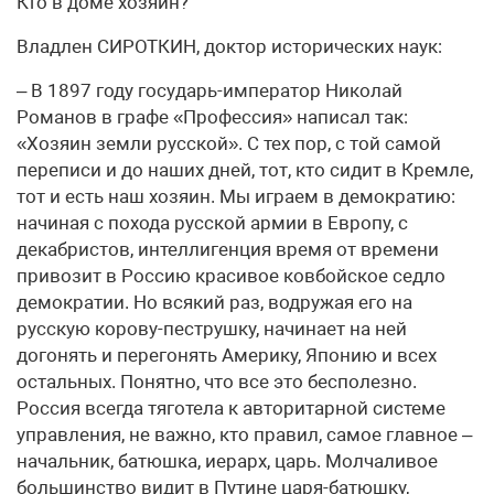
Кто в доме хозяин?
Владлен СИРОТКИН, доктор исторических наук:
– В 1897 году государь-император Николай
Романов в графе «Профессия» написал так:
«Хозяин земли русской». С тех пор, с той самой
переписи и до наших дней, тот, кто сидит в Кремле,
тот и есть наш хозяин. Мы играем в демократию:
начиная с похода русской армии в Европу, с
декабристов, интеллигенция время от времени
привозит в Россию красивое ковбойское седло
демократии. Но всякий раз, водружая его на
русскую корову-пеструшку, начинает на ней
догонять и перегонять Америку, Японию и всех
остальных. Понятно, что все это бесполезно.
Россия всегда тяготела к авторитарной системе
управления, не важно, кто правил, самое главное –
начальник, батюшка, иерарх, царь. Молчаливое
большинство видит в Путине царя-батюшку,