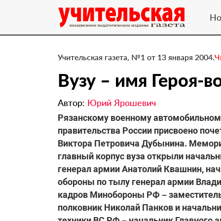
Но
Учительская газета, №1 от 13 января 2004.
Ч
Вузу – имя Героя-в
Автор:
Юрий Ярошевич
Рязанскому военному автомобильном
правительства России присвоено поче
Виктора Петровича Дубынина. Мемориа
главный корпус вуза открыли началь
генерал армии Анатолий Квашнин, на
обороны по тылу генерал армии Влади
кадров Минобороны РФ – заместитель
полковник Николай Панков и начальни
техники ВС РФ – начальник Главного 