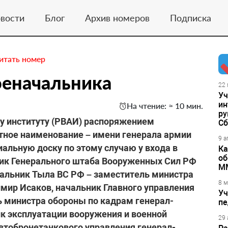
вости
Блог
Архив номеров
Подписка
итать номер
оеначальника
22 
Уч
ин
На чтение: ≈ 10 мин.
ру
у институту (РВАИ) распоряжением
Сб
тное наименование – имени генерала армии
9 а
льную доску по этому случаю у входа в
Ка
об
ник Генерального штаба Вооруженных Сил РФ
М
чальник Тыла ВС РФ – заместитель министра
8 м
мир Исаков, начальник Главного управления
Уч
 министра обороны по кадрам генерал-
пе
к эксплуатации вооружения и военной
29 
автобронетанкового управления генерал-