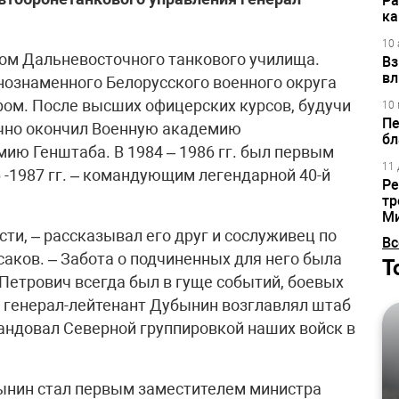
Ра
ка
10 
нтом Дальневосточного танкового училища.
Вз
вл
нознаменного Белорусского военного округа
ром. После высших офицерских курсов, будучи
10 
Пе
чно окончил Военную академию
бл
мию Генштаба. В 1984 – 1986 гг. был первым
11 
 -1987 гг. – командующим легендарной 40-й
Ре
тр
М
сти, – рассказывал его друг и сослуживец по
Вс
аков. – Забота о подчиненных для него была
Т
Петрович всегда был в гуще событий, боевых
 генерал-лейтенант Дубынин возглавлял штаб
мандовал Северной группировкой наших войск в
бынин стал первым заместителем министра