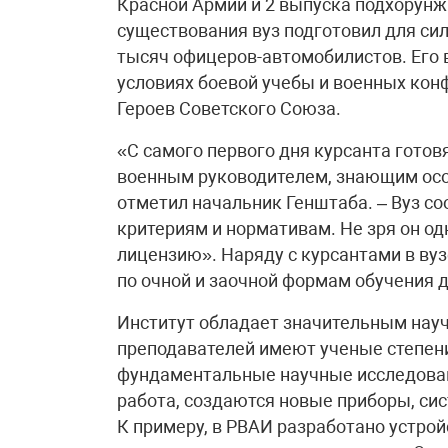
Красной Армии и 2 выпуска подхорунжи
существования вуз подготовил для сил
тысяч офицеров-автомобилистов. Его 
условиях боевой учебы и военных кон
Героев Советского Союза.
«С самого первого дня курсанта готов
военным руководителем, знающим особ
отметил начальник Генштаба. – Вуз с
критериям и нормативам. Не зря он о
лицензию». Наряду с курсантами в ву
по очной и заочной формам обучения 
Институт обладает значительным нау
преподавателей имеют ученые степени
фундаментальные научные исследован
работа, создаются новые приборы, сис
К примеру, в РВАИ разработано устро