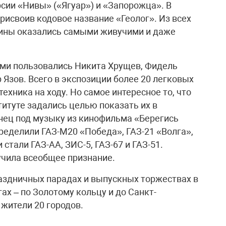
ии «Нивы» («Ягуар») и «Запорожца». В
рисвоив кодовое название «Геолог». Из всех
ины оказались самыми живучими и даже
ыми пользовались Никита Хрущев, Фидель
Язов. Всего в экспозиции более 20 легковых
ехника на ходу. Но самое интересное то, что
итуте задались целью показать их в
анец под музыку из кинофильма «Берегись
ределили ГАЗ-М20 «Победа», ГАЗ-21 «Волга»,
 стали ГАЗ-АА, ЗИС-5, ГАЗ-67 и ГАЗ-51.
учила всеобщее признание.
аздничных парадах и выпускных торжествах в
ах – по Золотому кольцу и до Санкт-
 жители 20 городов.