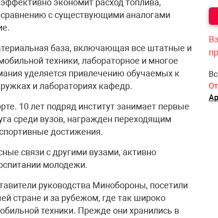
 эффективно экономит расход топлива,
по сравнению с существующими аналогами
ие.
Вз
атериальная база, включающая все штатные и
п
обильной техники, лабораторное и многое
имания уделяется привлечению обучаемых к
Вс
кружках и лабораториях кафедр.
От
Ар
рте. 10 лет подряд институт занимает первые
уга среди вузов, награжден переходящим
 спортивные достижения.
ные связи с другими вузами, активно
воспитании молодежи.
тавители руководства Минобороны, посетили
ей стране и за рубежом, где так широко
бильной техники. Прежде они хранились в