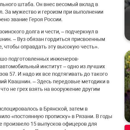
льного штаба. Он внес весомый вклад в
. За мужество и героизм при выполнении
ено звание Героя России.
оинского долга и чести, – подчеркнул в
нин. – Вуз обязан гордиться присвоенным
, чтобы оправдать эту высокую честь».
рошо подготовленных инженеров-
автомобильный институт – одно из лучших
зов 57. И надо их все подтягивать до такого
олий Квашнин. – Здесь передовые методики в
 что не грех взять на вооружение другим
дислоцировалось в Брянской, затем в
чило «постоянную прописку» в Рязани. В годы
е произвело 15 выпусков офицеров для