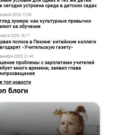
зные условия для одних и тех же детей:
к сегодня устроена среда в детских садах
апреля 2026, 12:00
гляд зумера: как культурные привычки
ияют на обучение
марта 2026, 18:17
рвая полоса в Пекине: китайские коллеги
агодарят «Учительскую газету»
декабря 2025, 21:40
шение проблемы с зарплатами учителей
ебует много времени, заявил глава
инпросвещения
е топ новости
оп блоги