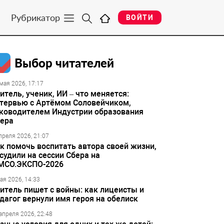
Рубрикатор
ВОЙТИ
Выбор читателей
мая 2026, 17:17
итель, ученик, ИИ – что меняется:
тервью с Артёмом Соловейчиком,
ководителем Индустрии образования
ера
преля 2026, 21:07
к помочь воспитать автора своей жизни,
судили на сессии Сбера на
МСО.ЭКСПО-2026
ая 2026, 14:33
итель пишет с войны: как лицеисты и
дагог вернули имя героя на обелиск
апреля 2026, 22:48