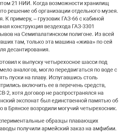
итом 21 НИИ. Когда возможности хранилищ
то решение об организации отдельного музея.
. К примеру, – грузовик ГАЗ-66 с кабиной
ная конструкция вездехода ГАЗ-3301
ывов на Семипалатинском полигоне. Из всей
вших там, только эта машина «жива» по сей
для десантирования.
готовил к выпуску четырехосное шасси под
имело аналогов, могло передвигаться по воде с
ть пуски на плаву. Испугавшись столь
рились включить ее в перечень средств,
-2, хотя договор не распространялся на
анский экспонат был единственной памятью об
но в Брянске возродили могучий четырехосник.
кспериментальные образцы плавающих
аводы получили армейский заказ на амфибии.