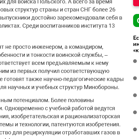
х для войска Польского. А всего за время
овых структур страны и стран СНГ более 26
выпускники достойно зарекомендовали себя в
фликтах. Среди воспитанников института 13
Ес
ин
ят не просто инженером, а командиром,
«
енности и тонкости воинской службы, –
оответствует всем предъявляемым к нему
дним из первых получил соответствующую
зе готовят также научно-педагогические кадры
для научных и учебных структур Минобороны.
чным потенциалом. Более половины
. Одновременно с учебной работой ведутся
ия, изобретательская и рационализаторская
темы и технологии, патентуются изобретения.
йство для рециркуляции отработавших газов в