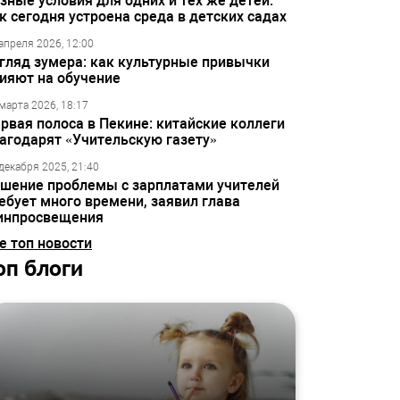
зные условия для одних и тех же детей:
к сегодня устроена среда в детских садах
апреля 2026, 12:00
гляд зумера: как культурные привычки
ияют на обучение
марта 2026, 18:17
рвая полоса в Пекине: китайские коллеги
агодарят «Учительскую газету»
декабря 2025, 21:40
шение проблемы с зарплатами учителей
ебует много времени, заявил глава
инпросвещения
е топ новости
оп блоги