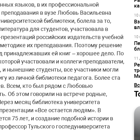
Ра
нных языков, в их профессиональной
ка
ы преподавания в вузе Любовь Васильевна
10 
ниверситетской библиотеки, болела за то,
Вз
вл
итература для студентов, участвовала в
-презентаций российских издательств учебной
10 
Пе
 методике их преподавания. Поэтому решение
бл
д принадлежавших ей книг – хорошее дело. По
11 
которой участвовали и коллеги-преподаватели,
Ре
, и нынешние студенты, все участники могли
тр
М
у из личной библиотеки педагога. Более ста
Вс
в. Всем, кто был рядом с Любовью
Т
ть. Об этом говорили на встрече родные,
 Через месяц библиотека университета
презентации «Все остается людям». В
ся 75 лет, и создание подобной истории в
профессор Тульского госпедуниверситета