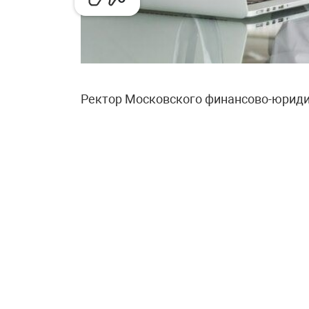
Ректор Московского финансово-юриди
сообщил, что его выпускники после о
зарабатывают в среднем от 120 до 250
обучения около 400 тысяч в год годов
миллионов. Если откладывать на комп
окупится за три-четыре года. Ректор т
выходят на зарплаты от 500 тысяч руб
В МФТИ оценки оказались более сдер
Кудрявцев привёл такой расчёт: если г
зарабатывает столько же в год, то на 
реальности, по его словам, срок буде
тратить средства на повседневную жи