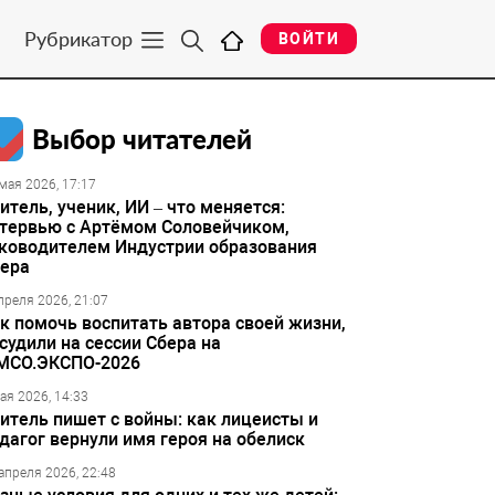
Рубрикатор
ВОЙТИ
Выбор читателей
мая 2026, 17:17
итель, ученик, ИИ – что меняется:
тервью с Артёмом Соловейчиком,
ководителем Индустрии образования
ера
преля 2026, 21:07
к помочь воспитать автора своей жизни,
судили на сессии Сбера на
МСО.ЭКСПО-2026
ая 2026, 14:33
итель пишет с войны: как лицеисты и
дагог вернули имя героя на обелиск
апреля 2026, 22:48