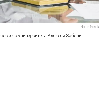
Фото: freepik
ческого университета Алексей Забелин
кончания высшего учебного заведения
 тысяч рублей в месяц. При стоимости
ой доход выпускника может достигать 1,5–2
енсацию расходов около трети дохода, диплом
акже отметил, что в перспективе многие из них
лей.
жанными. Советник ректора Николай
од обучения стоит 1,2 миллиона, а выпускник
возврат средств уйдёт шесть лет. В
т более долгим — ведь человеку нужно ещё
знь.