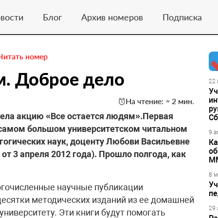
вости
Блог
Архив номеров
Подписка
Читать номер
м. Доброе дело
22 
Уч
ин
На чтение: ≈ 2 мин.
ру
вела акцию «Все остается людям».Первая
Сб
 самом большом университетском читальном
9 а
гогических наук, доценту Любови Васильевне
Ка
об
от 3 апреля 2012 года). Прошло полгода, как
М
8 м
Уч
огочисленные научные публикации
пе
десятки методических изданий из ее домашней
29 
университету. Эти книги будут помогать