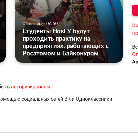
Образование UG.RU
Вз
Студенты НовГУ будут
п
проходить практику на
предприятиях, работающих с
Вс
Росатомом и Байконуром
От
Ар
 быть
авторизированы
.
 помощью социальных сетей ВК и Одноклассники