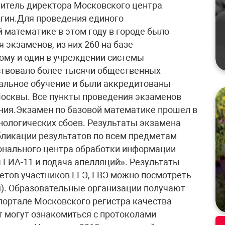
титель директора Московского центра
ьгин.Для проведения единого
 математике в этом году в городе было
 экзаменов, из них 260 на базе
дому и один в учреждении системы
ствовало более тысячи общественных
альное обучение и были аккредитованы
осквы. Все пункты проведения экзаменов
ия.Экзамен по базовой математике прошел в
нологических сбоев. Результаты экзамена
бликации результатов по всем предметам
онального центра обработки информации
 ГИА-11 и подача апелляций». Результаты
етов участников ЕГЭ, ГВЭ можно посмотреть
ru). Образовательные организации получают
портале Московского регистра качества
 могут ознакомиться с протоколами