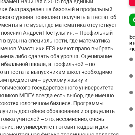
экзамен.Начиная с 2015 года единый
ике был разделен на базовый и профильный
ового уровня позволяет получить аттестат об
менты в те вузы, где математика отсутствует
– пояснил Андрей Постульгин. – Профильный
Ес
 в вузы на специальности, где математика
ин
аменов.Участники ЕГЭ имеют право выбрать
«
мена либо сдавать оба уровня. Оценивание
тибалльной шкале, а профильной – по
го аттестата выпускникам школ необходимо
ым предметам – русскому языку и
огического государственного университета
скников МПГУ всегда есть выбор, где именно
высокотехнологичном бизнесе. Программы
лучить достойное образование и определить
овка учителей – это, несомненно, очень
ление, но университет готовит кадры и для
Фундаментальная физика традиционно является