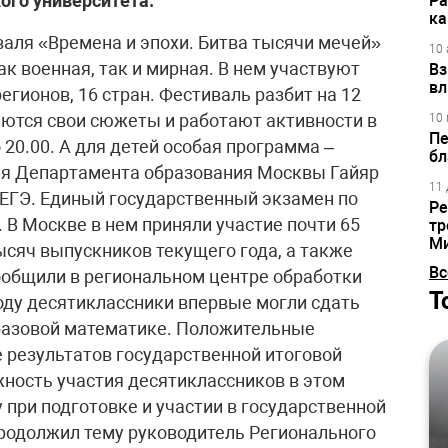
ого университета.
Ра
ка
аля «Времена и эпохи. Битва тысячи мечей»
10 
к военная, так и мирная. В нем участвуют
Вз
вл
регионов, 16 стран. Фестиваль разбит на 12
ются свои сюжеты и работают активности в
10 
Пе
 20.00. А для детей особая программа –
бл
я Департамента образования Москвы Гайяр
11 
 ЕГЭ. Единый государственный экзамен по
Ре
 В Москве в нем приняли участие почти 65
тр
М
ысяч выпускников текущего года, а также
Вс
сообщили в региональном центре обработки
Т
оду десятиклассники впервые могли сдать
базовой математике. Положительные
е результатов государственной итоговой
жность участия десятиклассников в этом
 при подготовке и участии в государственной
 продолжил тему руководитель Регионального