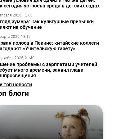
зные условия для одних и тех же детей:
к сегодня устроена среда в детских садах
апреля 2026, 12:00
гляд зумера: как культурные привычки
ияют на обучение
марта 2026, 18:17
рвая полоса в Пекине: китайские коллеги
агодарят «Учительскую газету»
декабря 2025, 21:40
шение проблемы с зарплатами учителей
ебует много времени, заявил глава
инпросвещения
е топ новости
оп блоги