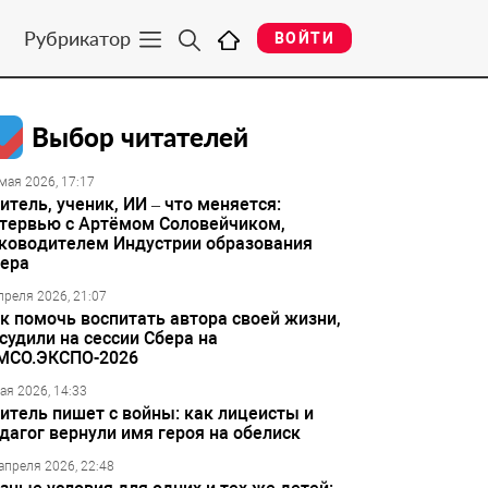
Рубрикатор
ВОЙТИ
Выбор читателей
мая 2026, 17:17
итель, ученик, ИИ – что меняется:
тервью с Артёмом Соловейчиком,
ководителем Индустрии образования
ера
преля 2026, 21:07
к помочь воспитать автора своей жизни,
судили на сессии Сбера на
МСО.ЭКСПО-2026
ая 2026, 14:33
итель пишет с войны: как лицеисты и
дагог вернули имя героя на обелиск
апреля 2026, 22:48