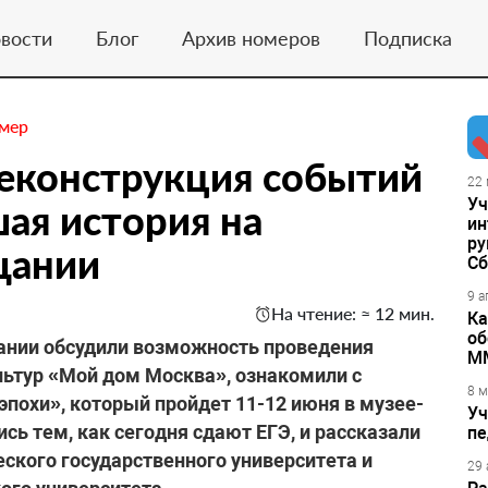
вости
Блог
Архив номеров
Подписка
омер
Реконструкция событий
22 
Уч
ая история на
ин
ру
щании
Сб
9 а
На чтение: ≈ 12 мин.
Ка
об
ании обсудили возможность проведения
М
льтур «Мой дом Москва», ознакомили с
8 м
эпохи», который пройдет 11-12 июня в музее-
Уч
ь тем, как сегодня сдают ЕГЭ, и рассказали
пе
ского государственного университета и
29 