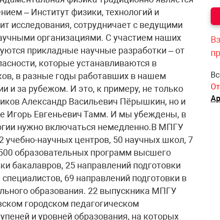
ием – Институт физики, технологий и
т исследования, сотрудничает с ведущими
аучными организациями. С участием наших
Вз
уются прикладные научные разработки – от
п
пасности, которые устанавливаются в
Вс
ов, в разные годы работавших в нашем
От
и и за рубежом. И это, к примеру, не только
Ар
иков Александр Васильевич Пёрышкин, но и
е Игорь Евгеньевич Тамм. И мы убеждены, в
огии нужно включаться немедленно.В МПГУ
12 учебно-научных центров, 50 научных школ, 7
 500 образовательных программ высшего
вки бакалавров, 25 направлений подготовки
 специалистов, 69 направлений подготовки в
льного образования. 22 выпускника МПГУ
овском городском педагогическом
упеней и уровней образования, на которых