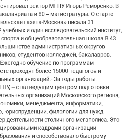
ментировал ректор МГПУ Игорь Реморенко. В
калавриата и 80 – магистратуры. О старте
ельская газета-Москва» писала 31
2 учебных и один исследовательский институт,
 спорта и общеобразовательная школа.В 43
большинстве административных округов
ников, студентов колледжей, бакалавров,
. Ежегодно обучение по программам
те проходят более 15000 педагогов и
ьных организаций.- За годы работы
ГПУ, – стал ведущим центром подготовки
вательных организаций Московского региона,
экономики, менеджмента, информатики,
ю, юриспруденции, филологии для нужд
ер деятельности столичного мегаполиса. Это
ицированными кадрами организации
образования и способствовало быстрому