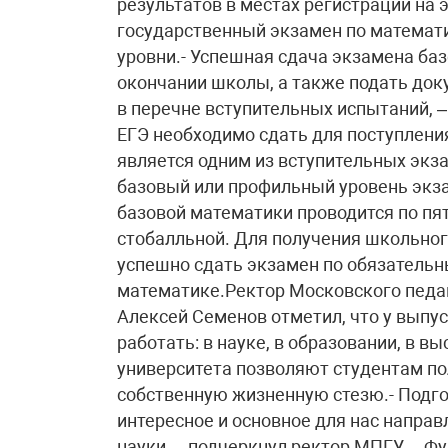
результатов в местах регистрации на 
государственный экзамен по математ
уровни.- Успешная сдача экзамена баз
окончании школы, а также подать доку
в перечне вступительных испытаний, 
ЕГЭ необходимо сдать для поступления
является одним из вступительных экз
базовый или профильный уровень экза
базовой математики проводится по пя
стобалльной. Для получения школьно
успешно сдать экзамен по обязательн
математике.Ректор Московского педаг
Алексей Семенов отметил, что у выпу
работать: в науке, в образовании, в 
университета позволяют студентам по
собственную жизненную стезю.- Подгот
интересное и основное для нас направ
науки, – подчеркнул ректор МПГУ. – 