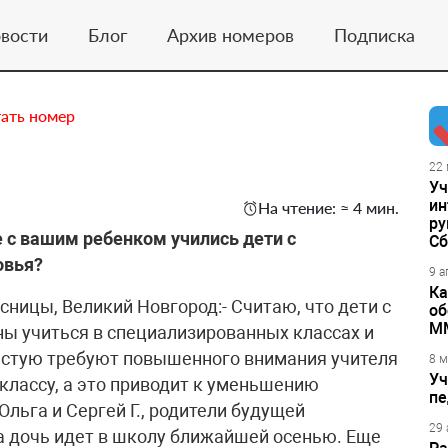
вости
Блог
Архив номеров
Подписка
ать номер
22 
Уч
ин
На чтение: ≈ 4 мин.
ру
е с вашим ребенком учились дети с
Сб
овья?
9 а
Ка
ицы, Великий Новгород:- Считаю, что дети с
об
М
 учиться в специализированных классах и
частую требуют повышенного внимания учителя
8 м
Уч
 классу, а это приводит к уменьшению
пе
льга и Сергей Г., родители будущей
29 
а дочь идет в школу ближайшей осенью. Еще