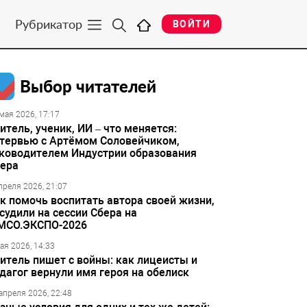
Рубрикатор
ВОЙТИ
Выбор читателей
мая 2026, 17:17
итель, ученик, ИИ – что меняется:
тервью с Артёмом Соловейчиком,
ководителем Индустрии образования
ера
преля 2026, 21:07
к помочь воспитать автора своей жизни,
судили на сессии Сбера на
МСО.ЭКСПО-2026
ая 2026, 14:33
итель пишет с войны: как лицеисты и
дагог вернули имя героя на обелиск
апреля 2026, 22:48