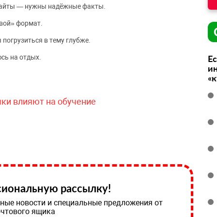
сайты — нужны надёжные факты.
вой» формат.
 погрузиться в тему глубже.
сь на отдых.
Ес
ин
«
чки влияют на обучение
иональную рассылку!
ные новости и специальные предложения от
очтового ящика