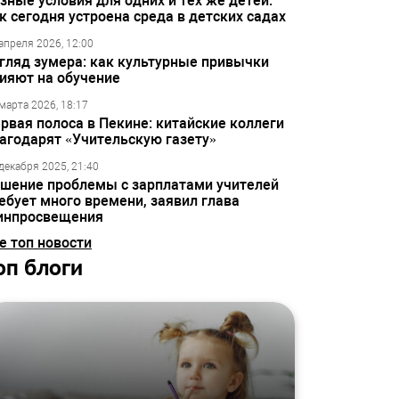
зные условия для одних и тех же детей:
к сегодня устроена среда в детских садах
апреля 2026, 12:00
гляд зумера: как культурные привычки
ияют на обучение
марта 2026, 18:17
рвая полоса в Пекине: китайские коллеги
агодарят «Учительскую газету»
декабря 2025, 21:40
шение проблемы с зарплатами учителей
ебует много времени, заявил глава
инпросвещения
е топ новости
оп блоги