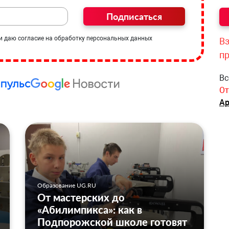
Подписаться
и даю согласие на обработку персональных данных
Вз
п
Вс
От
Ар
Образование UG.RU
От мастерских до
«Абилимпикса»: как в
Подпорожской школе готовят