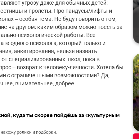
тавляют угрозу даже для обычных детей:
лестницы и пролеты. Про пандусы/лифты и
олах – особая тема. Не буду говорить о том,
ие на другом: каким образом можно поесть за
иально-психологической работы. Все
ате одного психолога, который только и
ания, анкетирования, нельзя назвать
 от специализированных школ, пока в
рос – возврат к человеку-личности. Хотела бы
ьми с ограниченными возможностями? Да,
ечнее, внимательнее, добрее…
сной, куда ты скорее пойдёшь за «культурным
 нахожу ролики и подборки.