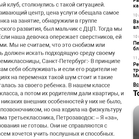
Ра
 клуб, столкнулись с такой ситуацией.
ка
вивающий центр, цена услуги обещала самое
10 
нка на занятие, обнаружили в группе
Вз
вл
ского развития, был мальчик с ДЦП. Тогда мы
Если наша девочка опережает сверстников, ей
10 
Пе
и. Мы не считаем, что это снобизм или
бл
ь должен искать подходящую среду своему
11 
емиклассницы, Санкт-Петербург:- В принципе
Ре
ам себя обслуживать и если его родители не
тр
М
циях на переменах такой шум стоит и такие
Вс
галась за своего ребенка. В нашем классе
Т
класса, а потом их родителям дали квартиры, и
 никаких внешних особенностей у них не было,
 позвоночником, но она ходила на физкультуру
ма третьеклассника, Петрозаводск: – Я «за»,
зования не готовы. Они не справляются с
сем хочется учить послушных и способных.