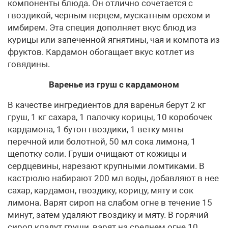
компоненты блюда. Он отлично сочетается с
гвоздикой, черным перцем, мускатным орехом и
имбирем. Эта специя дополняет вкус блюд из
курицы или запеченной ягнятины, чая и компота из
фруктов. Кардамон обогащает вкус котлет из
говядины.
Варенье из груш с кардамоном
В качестве ингредиентов для варенья берут 2 кг
груш, 1 кг сахара, 1 палочку корицы, 10 коробочек
кардамона, 1 бутон гвоздики, 1 ветку мяты
перечной или болотной, 50 мл сока лимона, 1
щепотку соли. Груши очищают от кожицы и
сердцевины, нарезают крупными ломтиками. В
кастрюлю набирают 200 мл воды, добавляют в нее
сахар, кардамон, гвоздику, корицу, мяту и сок
лимона. Варят сироп на слабом огне в течение 15
минут, затем удаляют гвоздику и мяту. В горячий
сироп кладут груши, варят на среднем огне 10