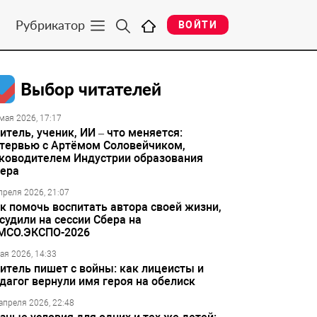
Рубрикатор
ВОЙТИ
Выбор читателей
мая 2026, 17:17
итель, ученик, ИИ – что меняется:
тервью с Артёмом Соловейчиком,
ководителем Индустрии образования
ера
преля 2026, 21:07
к помочь воспитать автора своей жизни,
судили на сессии Сбера на
МСО.ЭКСПО-2026
ая 2026, 14:33
итель пишет с войны: как лицеисты и
дагог вернули имя героя на обелиск
апреля 2026, 22:48