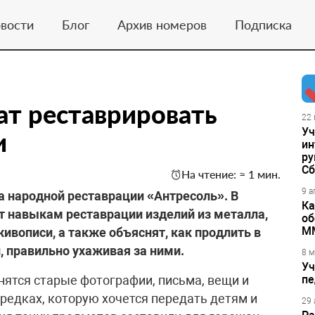
вости
Блог
Архив номеров
Подписка
ат реставрировать
22 
Уч
и
ин
ру
Сб
На чтение: ≈ 1 мин.
9 а
а народной реставрации «Антресоль». В
Ка
т навыкам реставрации изделий из металла,
об
М
ивописи, а также объяснят, как продлить в
 правильно ухаживая за ними.
8 м
Уч
нятся старые фотографии, письма, вещи и
пе
редках, которую хочется передать детям и
29 