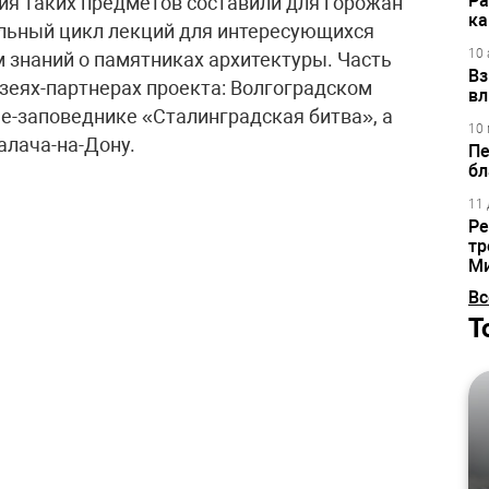
Ра
ния таких предметов составили для горожан
ка
льный цикл лекций для интересующихся
10 
 знаний о памятниках архитектуры. Часть
Вз
узеях-партнерах проекта: Волгоградском
вл
е-заповеднике «Сталинградская битва», а
10 
алача-на-Дону.
Пе
бл
11 
Ре
тр
М
Вс
Т