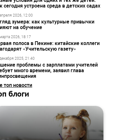
зные условия для одних и тех же детей:
к сегодня устроена среда в детских садах
апреля 2026, 12:00
гляд зумера: как культурные привычки
ияют на обучение
марта 2026, 18:17
рвая полоса в Пекине: китайские коллеги
агодарят «Учительскую газету»
декабря 2025, 21:40
шение проблемы с зарплатами учителей
ебует много времени, заявил глава
инпросвещения
е топ новости
оп блоги