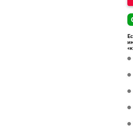
Ес
ин
«