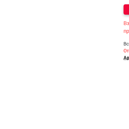
Вз
п
Вс
От
Ар