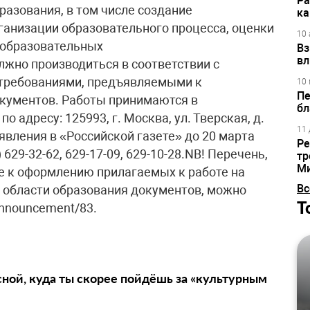
Ра
разования, в том числе создание
ка
ганизации образовательного процесса, оценки
10 
 образовательных
Вз
вл
жно производиться в соответствии с
 требованиями, предъявляемыми к
10 
Пе
кументов. Работы принимаются в
бл
 адресу: 125993, г. Москва, ул. Тверская, д.
11 
явления в «Российской газете» до 20 марта
Ре
 629-32-62, 629-17-09, 629-10-28.NB! Перечень,
тр
М
е к оформлению прилагаемых к работе на
Вс
 области образования документов, можно
Т
announcement/83.
сной, куда ты скорее пойдёшь за «культурным