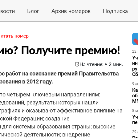
вости
Блог
Архив номеров
Подписка
итать номер
ию? Получите премию!
22 
Уч
ин
На чтение: ≈ 2 мин.
ру
с работ на соискание премий Правительства
Сб
ования в 2012 году.
9 а
Ка
 по четырем ключевым направлениям:
об
М
едований, результаты которых нашли
ографиях и оказывают эффективное влияние на
8 м
Уч
ской Федерации; создание
пе
 для системы образования страны; высокие
29 
ической деятельности; внедрение