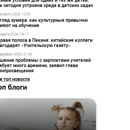
зные условия для одних и тех же детей:
к сегодня устроена среда в детских садах
апреля 2026, 12:00
гляд зумера: как культурные привычки
ияют на обучение
марта 2026, 18:17
рвая полоса в Пекине: китайские коллеги
агодарят «Учительскую газету»
декабря 2025, 21:40
шение проблемы с зарплатами учителей
ебует много времени, заявил глава
инпросвещения
е топ новости
оп блоги