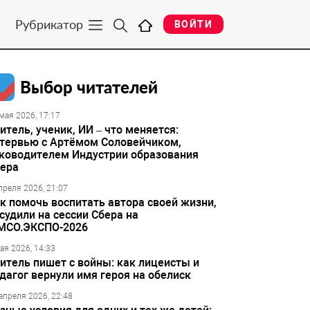
Рубрикатор
ВОЙТИ
Выбор читателей
мая 2026, 17:17
итель, ученик, ИИ – что меняется:
тервью с Артёмом Соловейчиком,
ководителем Индустрии образования
ера
преля 2026, 21:07
к помочь воспитать автора своей жизни,
судили на сессии Сбера на
МСО.ЭКСПО-2026
ая 2026, 14:33
итель пишет с войны: как лицеисты и
дагог вернули имя героя на обелиск
апреля 2026, 22:48