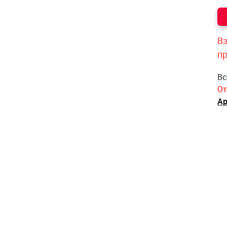
Вз
п
Вс
От
Ар