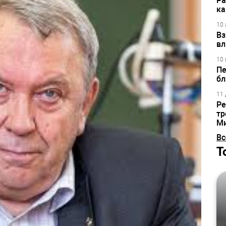
Ра
ка
10 
Вз
вл
10 
Пе
бл
11 
Ре
тр
М
Вс
Т