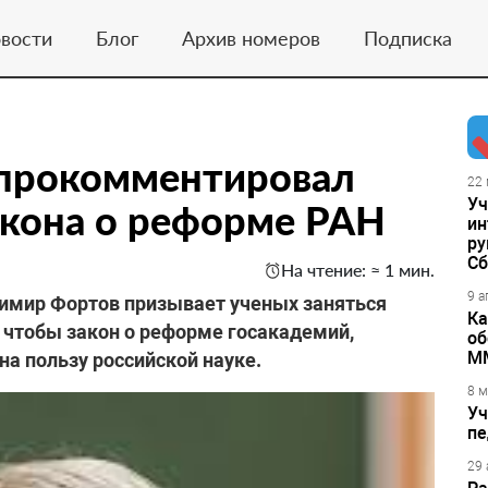
вости
Блог
Архив номеров
Подписка
прокомментировал
22 
Уч
акона о реформе РАН
ин
ру
Сб
На чтение: ≈ 1 мин.
9 а
димир Фортов призывает ученых заняться
Ка
, чтобы закон о реформе госакадемий,
об
М
а пользу российской науке.
8 м
Уч
пе
29 