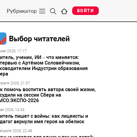
Рубрикатор
ВОЙТИ
Выбор читателей
мая 2026, 17:17
итель, ученик, ИИ – что меняется:
тервью с Артёмом Соловейчиком,
ководителем Индустрии образования
ера
преля 2026, 21:07
к помочь воспитать автора своей жизни,
судили на сессии Сбера на
МСО.ЭКСПО-2026
ая 2026, 14:33
итель пишет с войны: как лицеисты и
дагог вернули имя героя на обелиск
апреля 2026, 22:48