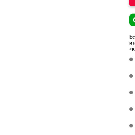
Ес
ин
«