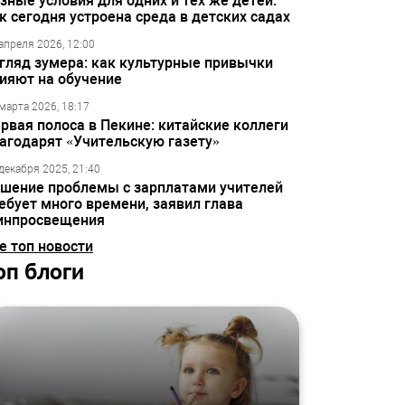
зные условия для одних и тех же детей:
к сегодня устроена среда в детских садах
апреля 2026, 12:00
гляд зумера: как культурные привычки
ияют на обучение
марта 2026, 18:17
рвая полоса в Пекине: китайские коллеги
агодарят «Учительскую газету»
декабря 2025, 21:40
шение проблемы с зарплатами учителей
ебует много времени, заявил глава
инпросвещения
е топ новости
оп блоги