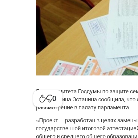
Глава комитета Госдумы по защите сем
0
детства Нина Останина сообщила, что
рассмотрение в палату парламента.
«Проект… разработан в целях замены 
государственной итоговой аттестаци
общего и среднего общего образовани