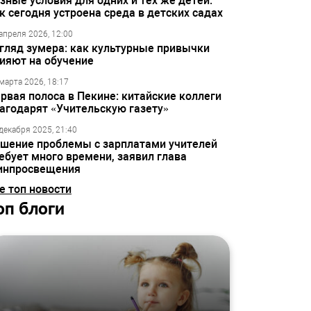
зные условия для одних и тех же детей:
к сегодня устроена среда в детских садах
апреля 2026, 12:00
гляд зумера: как культурные привычки
ияют на обучение
марта 2026, 18:17
рвая полоса в Пекине: китайские коллеги
агодарят «Учительскую газету»
декабря 2025, 21:40
шение проблемы с зарплатами учителей
ебует много времени, заявил глава
инпросвещения
е топ новости
оп блоги