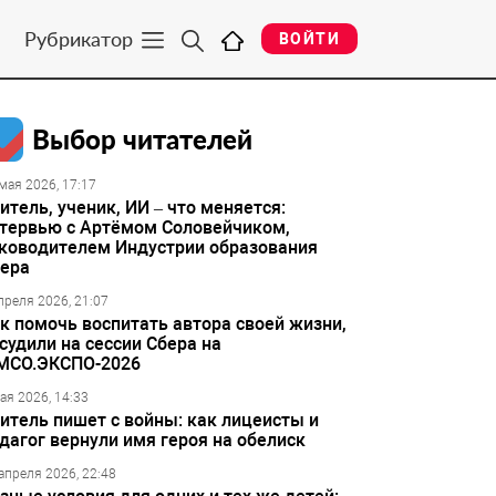
Рубрикатор
ВОЙТИ
Выбор читателей
мая 2026, 17:17
итель, ученик, ИИ – что меняется:
тервью с Артёмом Соловейчиком,
ководителем Индустрии образования
ера
преля 2026, 21:07
к помочь воспитать автора своей жизни,
судили на сессии Сбера на
МСО.ЭКСПО-2026
ая 2026, 14:33
итель пишет с войны: как лицеисты и
дагог вернули имя героя на обелиск
апреля 2026, 22:48