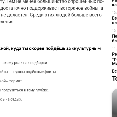
Ра
у. Тем не менее большинство опрошенных по-
ка
едостаточно поддерживает ветеранов войны, а
10 
о не делается. Среди этих людей больше всего
Вз
оления.
вл
10 
Пе
бл
сной, куда ты скорее пойдёшь за «культурным
11 
Ре
тр
 нахожу ролики и подборки.
М
Вс
сайты — нужны надёжные факты.
Т
вой» формат.
 погрузиться в тему глубже.
сь на отдых.