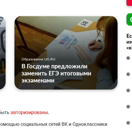
Ес
ин
«
Образование UG.RU
В Госдуме предложили
заменить ЕГЭ итоговыми
экзаменами
 быть
авторизированы
.
 помощью социальных сетей ВК и Одноклассники