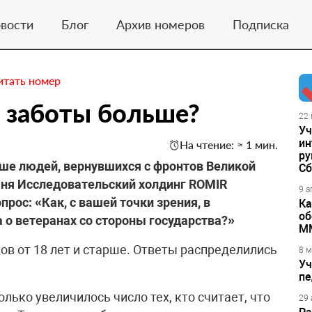
вости
Блог
Архив номеров
Подписка
итать номер
 заботы больше?
22 
Уч
ин
На чтение: ≈ 1 мин.
ру
ше людей, вернувшихся с фронтов Великой
Сб
юня Исследовательский холдинг ROMIR
9 а
рос: «Как, с вашей точки зрения, в
Ка
об
 о ветеранах со стороны государства?»
М
ов от 18 лет и старше. Ответы распределились
8 м
Уч
пе
лько увеличилось число тех, кто считает, что
29 