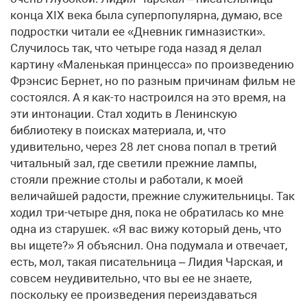
конца ХIХ века была суперпопулярна, думаю, все
подростки читали ее «Дневник гимназистки».
Случилось так, что четыре года назад я делал
картину «Маленькая принцесса» по произведению
Фрэнсис Бернет, но по разным причинам фильм не
состоялся. А я как-то настроился на это время, на
эти интонации. Стал ходить в Ленинскую
библиотеку в поисках материала, и, что
удивительно, через 28 лет снова попал в третий
читальный зал, где светили прежние лампы,
стояли прежние столы и работали, к моей
величайшей радости, прежние служительницы. Так
ходил три-четыре дня, пока не обратилась ко мне
одна из старушек. «Я вас вижу который день, что
вы ищете?» Я объяснил. Она подумала и отвечает,
есть, мол, такая писательница – Лидия Чарская, и
совсем неудивительно, что вы ее не знаете,
поскольку ее произведения переиздаваться