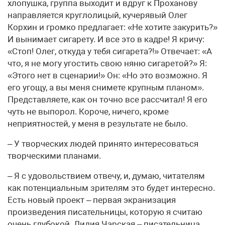
хлопушка, группа выходит и вдруг к Проханову
направляется круглолицый, кучерявый Олег
Корхин и громко предлагает: «Не хотите закурить?»
И вынимает сигарету. И все это в кадре! Я кричу:
«Стоп! Олег, откуда у тебя сигарета?!» Отвечает: «А
что, я не могу угостить свою няню сигаретой?» Я:
«Этого нет в сценарии!» Он: «Но это возможно. Я
его угощу, а вы меня снимете крупным планом».
Представляете, как он точно все рассчитал! Я его
чуть не выпорол. Короче, ничего, кроме
неприятностей, у меня в результате не было.
– У творческих людей принято интересоваться
творческими планами.
– Я с удовольствием отвечу, и, думаю, читателям
как потенциальным зрителям это будет интересно.
Есть новый проект – первая экранизация
произведения писательницы, которую я считаю
очень глубокой. Лидия Чарская – писательница