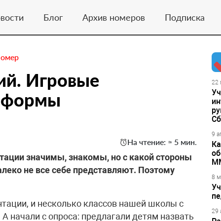
вости
Блог
Архив номеров
Подписка
номер
ий. Игровые
22 
Уч
 формы
ин
ру
Сб
9 а
На чтение: ≈ 5 мин.
Ка
об
тации значимы, знакомы, но с какой стороны
М
алеко не все себе представляют. Поэтому
8 м
Уч
пе
тации, и несколько классов нашей школы с
29 
 А начали с опроса: предлагали детям назвать