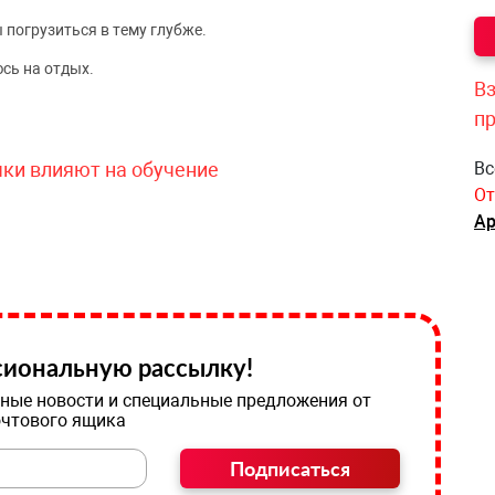
 погрузиться в тему глубже.
сь на отдых.
Вз
п
чки влияют на обучение
Вс
От
Ар
иональную рассылку!
ные новости и специальные предложения от
очтового ящика
Подписаться