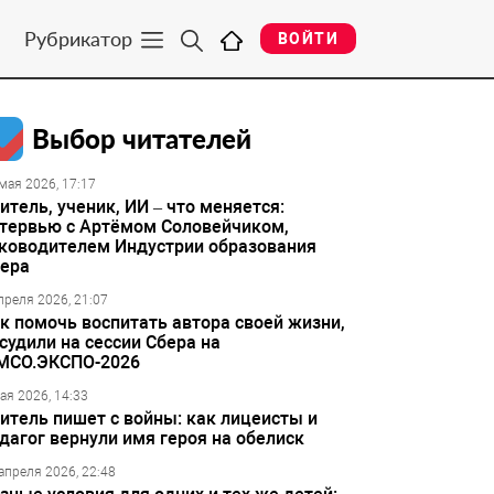
Рубрикатор
ВОЙТИ
Выбор читателей
мая 2026, 17:17
итель, ученик, ИИ – что меняется:
тервью с Артёмом Соловейчиком,
ководителем Индустрии образования
ера
преля 2026, 21:07
к помочь воспитать автора своей жизни,
судили на сессии Сбера на
МСО.ЭКСПО-2026
ая 2026, 14:33
итель пишет с войны: как лицеисты и
дагог вернули имя героя на обелиск
апреля 2026, 22:48