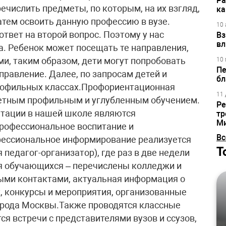
Ра
речислить предметы, по которым, на их взгляд,
ка
атем освоить данную профессию в вузе.
10 
ответ на второй вопрос. Поэтому у нас
Вз
вл
. Ребенок может посещать те направления,
и, таким образом, дети могут попробовать
10 
Пе
правление. Далее, по запросам детей и
бл
профильных классах.Профориентационная
11 
етным профильным и углубленным обучением.
Ре
тации в нашей школе являются
тр
М
рофессиональное воспитание и
Вс
ессиональное информирование реализуется
Т
педагог-организатор), где раз в две недели
я обучающихся – перечислены колледжи и
ыми контактами, актуальная информация о
х, конкурсы и мероприятия, организованные
рода Москвы.Также проводятся классные
тся встречи с представителями вузов и ссузов,