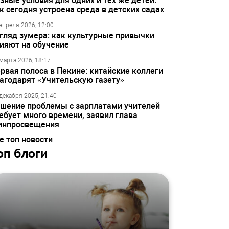
зные условия для одних и тех же детей:
к сегодня устроена среда в детских садах
апреля 2026, 12:00
гляд зумера: как культурные привычки
ияют на обучение
марта 2026, 18:17
рвая полоса в Пекине: китайские коллеги
агодарят «Учительскую газету»
декабря 2025, 21:40
шение проблемы с зарплатами учителей
ебует много времени, заявил глава
инпросвещения
е топ новости
оп блоги