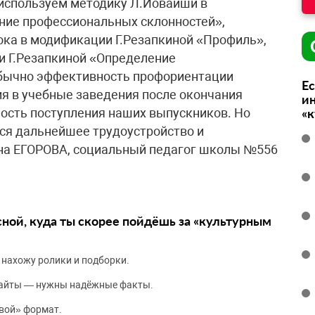
 используем методику Л.Йовайши в
ние профессиональных склонностей»,
ока в модификации Г.Резапкиной «Профиль»,
и Г.Резапкиной «Определение
Обычно эффективность профориентации
Ес
я в учебные заведения после окончания
ин
ость поступления наших выпускников. Но
«
ся дальнейшее трудоустройство и
на ЕГОРОВА, социальный педагог школы №556
сной, куда ты скорее пойдёшь за «культурным
 нахожу ролики и подборки.
сайты — нужны надёжные факты.
вой» формат.