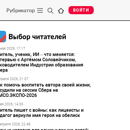
Рубрикатор
ВОЙТИ
Выбор читателей
мая 2026, 17:17
итель, ученик, ИИ – что меняется:
тервью с Артёмом Соловейчиком,
ководителем Индустрии образования
ера
преля 2026, 21:07
к помочь воспитать автора своей жизни,
судили на сессии Сбера на
МСО.ЭКСПО-2026
ая 2026, 14:33
итель пишет с войны: как лицеисты и
дагог вернули имя героя на обелиск
апреля 2026, 22:48