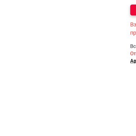
Вз
п
Вс
От
Ар