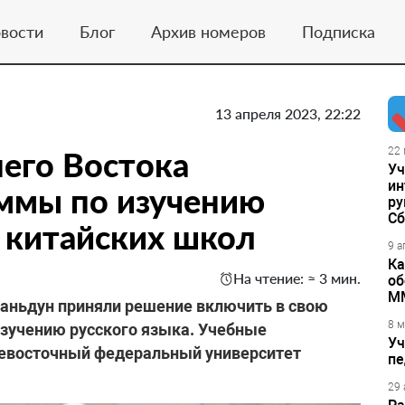
вости
Блог
Архив номеров
Подписка
13 апреля 2023, 22:22
его Востока
22 
Уч
ин
аммы по изучению
ру
Сб
я китайских школ
9 а
Ка
На чтение: ≈ 3 мин.
об
М
Шаньдун приняли решение включить в свою
8 м
изучению русского языка. Учебные
Уч
невосточный федеральный университет
пе
29 