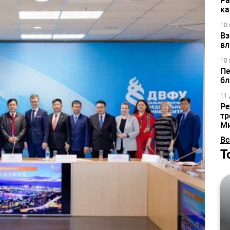
Ра
ка
10 
Вз
вл
10 
Пе
бл
11 
Ре
тр
М
Вс
Т