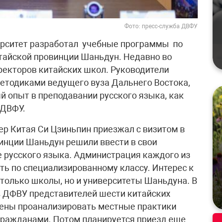
Фото: пресс-служба ДВФУ
рситет разработал учебные программы по
тайской провинции Шаньдун. Недавно во
ректоров китайских школ. Руководители
етодиками ведущего вуза Дальнего Востока,
 опыт в преподавании русского языка, как
 ДВФУ.
дер Китая Си Цзиньпин приезжал с визитом в
винции Шаньдун решили ввести в свои
 русского языка. Администрация каждого из
ть по специализированному классу. Интерес к
 только школы, но и университеты Шаньдуна. В
в ДФВУ представителей шести китайских
рены проанализировать местные практики
гражданами. Потом планируется приезд еще