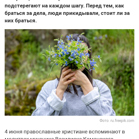
подстерегают на каждом шагу. Перед тем, как
браться за дела, люди прикидывали, стоит ли за
них браться.
Фото: ru.freepik.com
4 июня православные христиане вспоминают в
молитвах мученика Василиска Команского.