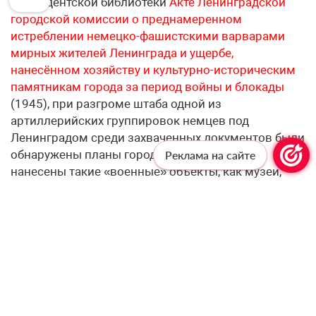
Президентской библиотеки
Акте Ленинградской
городской комиссии о преднамеренном
истреблении немецко-фашистскими варварами
мирных жителей Ленинграда и ущербе,
нанесённом хозяйству и культурно-историческим
памятникам города за период войны и блокады
(1945), при разгроме штаба одной из
артиллерийских группировок немцев под
Ленинградом среди захваченных документов были
обнаружены планы города, на которые были
Реклама на сайте
нанесены такие «военные» объекты, как музеи,
дворцы, институты и т. п. Например, Эрмитаж
значился как объект № 9, Аничков дворец (Дворец
пионеров) – объект № 708, жилой квартал на
Большой Зелениной улице – объект № 757.
Каждому номеру соответствуют свои
артиллерийские данные: прицелы, калибры и типы
снарядов.