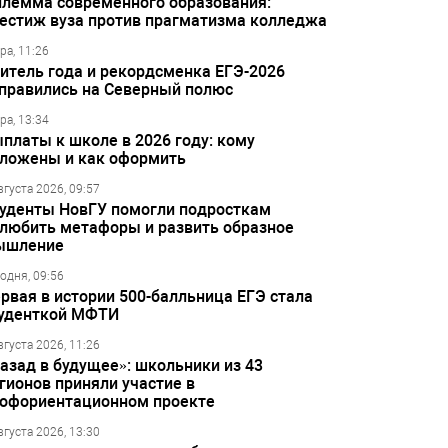
лемма современного образования:
естиж вуза против прагматизма колледжа
ра, 11:26
итель года и рекордсменка ЕГЭ-2026
правились на Северный полюс
ра, 13:34
платы к школе в 2026 году: кому
ложены и как оформить
вгуста 2026, 09:57
уденты НовГУ помогли подросткам
любить метафоры и развить образное
ышление
одня, 09:56
рвая в истории 500-балльница ЕГЭ стала
уденткой МФТИ
вгуста 2026, 11:26
азад в будущее»: школьники из 43
гионов приняли участие в
офориентационном проекте
вгуста 2026, 13:30