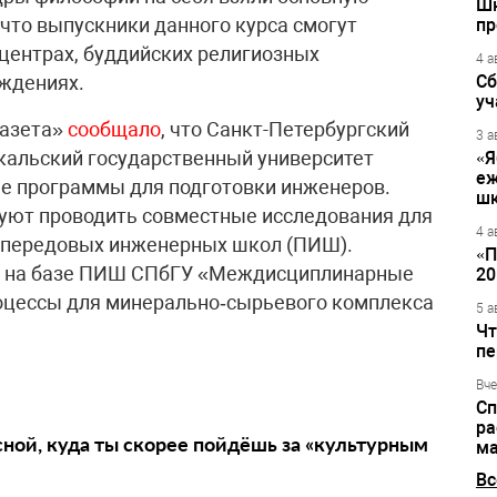
Шк
 что выпускники данного курса смогут
пр
 центрах, буддийских религиозных
4 а
еждениях.
Сб
уч
газета»
сообщало
, что Санкт-Петербургский
3 а
кальский государственный университет
«Я
еж
е программы для подготовки инженеров.
шк
уют проводить совместные исследования для
4 а
к передовых инженерных школ (ПИШ).
«П
ть на базе ПИШ СПбГУ «Междисциплинарные
20
роцессы для минерально‑сырьевого комплекса
5 а
Чт
пе
Вче
Сп
ра
сной, куда ты скорее пойдёшь за «культурным
ма
Вс