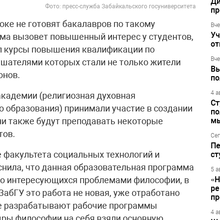
Ди
Фото: пресс-служба Забайкальского госуниверситета
пр
оке не готовят бакалавров по такому
Вче
Уч
ма вызовет повышенный интерес у студентов,
от
вел курсы повышения квалификации по
Вче
ушателями которых стали не только жители
Вы
онов.
по
4 а
академии (религиозная духовная
Ст
 образования) принимали участие в создании
по
ни также будут преподавать некоторые
м
тов.
Сег
Пе
е факультета социальных технологий и
ст
нила, что данная образовательная программа
5 а
сто интересующихся проблемами философии, в
«Н
ре
абГУ это работа не новая, уже отработано
пр
е разрабатывают рабочие программы
4 а
дры философии на себя взяли основную