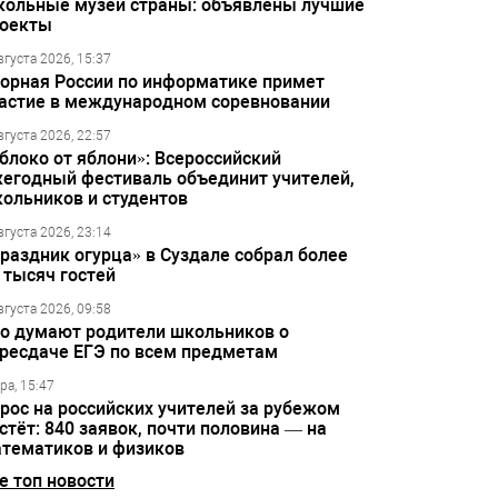
ольные музеи страны: объявлены лучшие
оекты
вгуста 2026, 15:37
орная России по информатике примет
астие в международном соревновании
вгуста 2026, 22:57
блоко от яблони»: Всероссийский
егодный фестиваль объединит учителей,
ольников и студентов
вгуста 2026, 23:14
раздник огурца» в Суздале собрал более
 тысяч гостей
вгуста 2026, 09:58
о думают родители школьников о
ресдаче ЕГЭ по всем предметам
ра, 15:47
рос на российских учителей за рубежом
стёт: 840 заявок, почти половина — на
тематиков и физиков
е топ новости