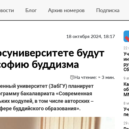
вости
Блог
Архив номеров
Подписка
18 октября 2024, 18:17
осуниверситете будут
22 
Уч
ин
софию буддизма
ру
Сб
На чтение: ≈ 3 мин.
9 а
Ка
венный университет (ЗабГУ) планирует
об
ограмму бакалавриата «Современная
М
ких модулей, в том числе авторских –
8 м
фере буддийского образования».
Уч
пе
29 