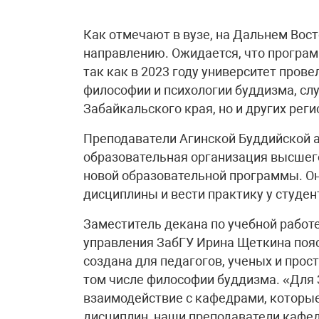
Как отмечают в вузе, на Дальнем Вост
направлению. Ожидается, что програм
так как в 2023 году университет про
философии и психологии буддизма, сл
Забайкальского края, но и других реги
Преподаватели Агинской Буддийской 
образовательная организация высшего
новой образовательной программы. О
дисциплины и вести практику у студен
Заместитель декана по учебной работ
управления ЗабГУ Ирина Щеткина пояс
создана для педагогов, ученых и про
том числе философии буддизма. «Для З
взаимодействие с кафедрами, которы
дисциплин, наши преподаватели кафе