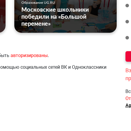
Образование UG.RU
Московские школьники
победили на «Большой
перемене»
 быть
авторизированы
.
 помощью социальных сетей ВК и Одноклассники
Вз
п
Вс
От
Ар