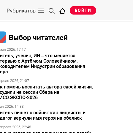
Рубрикатор
ВОЙТИ
Выбор читателей
мая 2026, 17:17
итель, ученик, ИИ – что меняется:
тервью с Артёмом Соловейчиком,
ководителем Индустрии образования
ера
преля 2026, 21:07
к помочь воспитать автора своей жизни,
судили на сессии Сбера на
МСО.ЭКСПО-2026
ая 2026, 14:33
итель пишет с войны: как лицеисты и
дагог вернули имя героя на обелиск
апреля 2026, 22:48