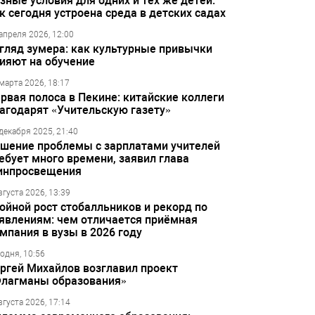
зные условия для одних и тех же детей:
к сегодня устроена среда в детских садах
апреля 2026, 12:00
гляд зумера: как культурные привычки
ияют на обучение
марта 2026, 18:17
рвая полоса в Пекине: китайские коллеги
агодарят «Учительскую газету»
декабря 2025, 21:40
шение проблемы с зарплатами учителей
ебует много времени, заявил глава
инпросвещения
вгуста 2026, 13:39
ойной рост стобалльников и рекорд по
явлениям: чем отличается приёмная
мпания в вузы в 2026 году
одня, 10:56
ргей Михайлов возглавил проект
лагманы образования»
вгуста 2026, 17:14