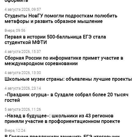
оформить
4 августа 2026, 09:57
Студенты НовГУ помогли подросткам полюбить
метафоры и развить образное мышление
Вчера, 09:56
Первая в истории 500-балльница ЕГЭ стала
студенткой МФТИ
4 августа 2026, 15:37
Сборная России по информатике примет участие в
международном соревновании
4 августа 2026, 13:30
Школьные музеи страны: объявлены лучшие проекты
4 августа 2026, 23:14
«Праздник огурца» в Суздале собрал более 20 тысяч
гостей
5 августа 2026, 11:26
«Назад в будущее»: школьники из 43 регионов
приняли участие в профориентационном проекте
Вчера, 12:24
В Госдуме предложили заменить ЕГЭ итоговыми