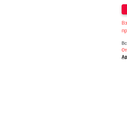
Вз
п
Вс
От
Ар