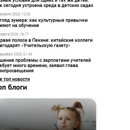
зные условия для одних и тех же детей:
к сегодня устроена среда в детских садах
апреля 2026, 12:00
гляд зумера: как культурные привычки
ияют на обучение
марта 2026, 18:17
рвая полоса в Пекине: китайские коллеги
агодарят «Учительскую газету»
декабря 2025, 21:40
шение проблемы с зарплатами учителей
ебует много времени, заявил глава
инпросвещения
е топ новости
оп блоги