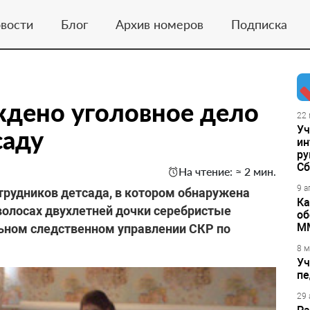
вости
Блог
Архив номеров
Подписка
ждено уголовное дело
22 
Уч
саду
ин
ру
Сб
На чтение: ≈ 2 мин.
9 а
трудников детсада, в котором обнаружена
Ка
 волосах двухлетней дочки серебристые
об
М
льном следственном управлении СКР по
8 м
Уч
пе
29 