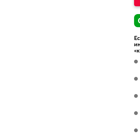
Ес
ин
«