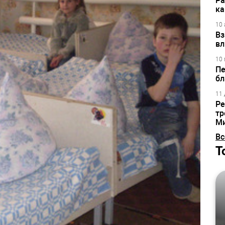
Ра
ка
10 
Вз
вл
10 
Пе
бл
11 
Ре
тр
М
Вс
Т