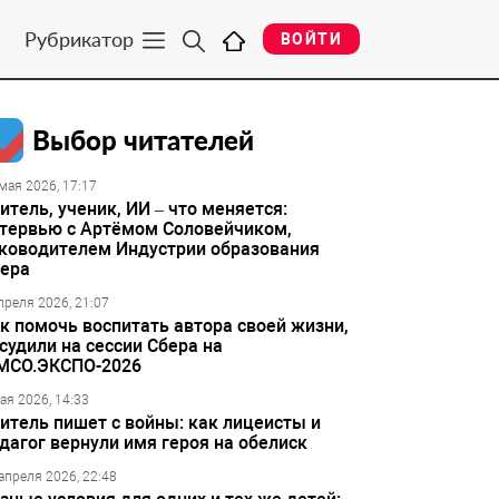
Рубрикатор
ВОЙТИ
Выбор читателей
мая 2026, 17:17
итель, ученик, ИИ – что меняется:
тервью с Артёмом Соловейчиком,
ководителем Индустрии образования
ера
преля 2026, 21:07
к помочь воспитать автора своей жизни,
судили на сессии Сбера на
МСО.ЭКСПО-2026
ая 2026, 14:33
итель пишет с войны: как лицеисты и
дагог вернули имя героя на обелиск
апреля 2026, 22:48