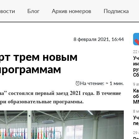
вости
Блог
Архив номеров
Подписка
8 февраля 2021, 16:44
арт трем новым
22 
Уч
ин
программам
ру
Сб
На чтение: ≈ 1 мин.
9 а
Ка
” состоялся первый заезд 2021 года. В течение
об
 три образовательные программы.
М
8 м
Уч
пе
29 