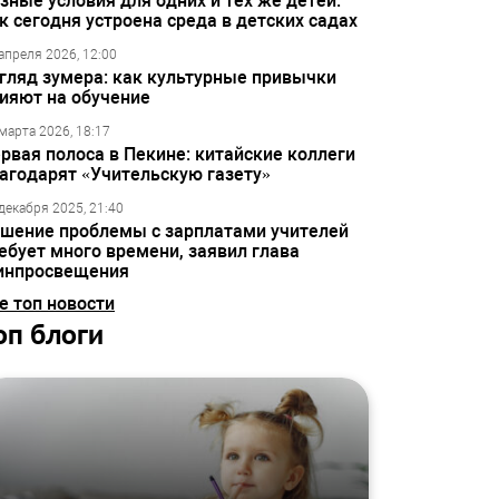
зные условия для одних и тех же детей:
к сегодня устроена среда в детских садах
апреля 2026, 12:00
гляд зумера: как культурные привычки
ияют на обучение
марта 2026, 18:17
рвая полоса в Пекине: китайские коллеги
агодарят «Учительскую газету»
декабря 2025, 21:40
шение проблемы с зарплатами учителей
ебует много времени, заявил глава
инпросвещения
е топ новости
оп блоги