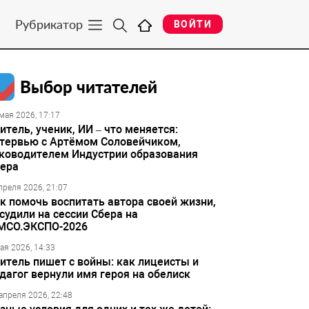
Рубрикатор
ВОЙТИ
Выбор читателей
мая 2026, 17:17
итель, ученик, ИИ – что меняется:
тервью с Артёмом Соловейчиком,
ководителем Индустрии образования
ера
преля 2026, 21:07
к помочь воспитать автора своей жизни,
судили на сессии Сбера на
МСО.ЭКСПО-2026
ая 2026, 14:33
итель пишет с войны: как лицеисты и
дагог вернули имя героя на обелиск
апреля 2026, 22:48