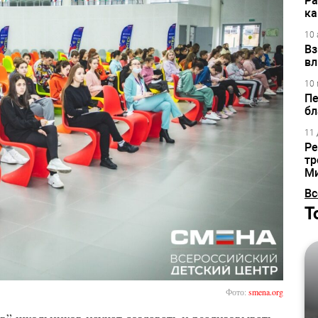
Ра
ка
10 
Вз
вл
10 
Пе
бл
11 
Ре
тр
М
Вс
Т
Фото:
smena.org
” школьников научат создавать и реализовывать