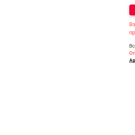
Вз
п
Вс
От
Ар