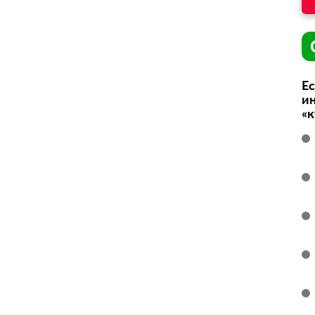
Ес
ин
«