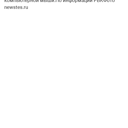
компьютерной мыши.По информации РБКФото
newstes.ru