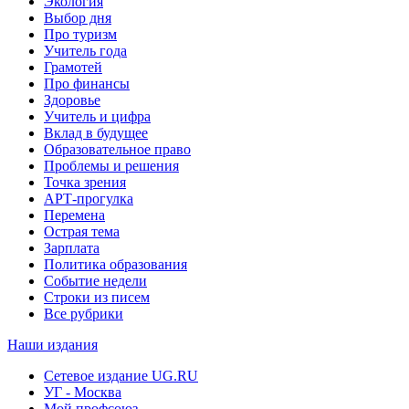
Экология
Выбор дня
Про туризм
Учитель года
Грамотей
Про финансы
Здоровье
Учитель и цифра
Вклад в будущее
Образовательное право
Проблемы и решения
Точка зрения
АРТ-прогулка
Перемена
Острая тема
Зарплата
Политика образования
Событие недели
Строки из писем
Все рубрики
Наши издания
Сетевое издание UG.RU
УГ - Москва
Мой профсоюз