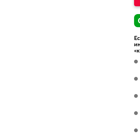
Ес
ин
«