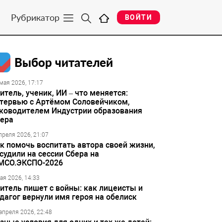
Рубрикатор
ВОЙТИ
Выбор читателей
мая 2026, 17:17
итель, ученик, ИИ – что меняется:
тервью с Артёмом Соловейчиком,
ководителем Индустрии образования
ера
преля 2026, 21:07
к помочь воспитать автора своей жизни,
судили на сессии Сбера на
МСО.ЭКСПО-2026
ая 2026, 14:33
итель пишет с войны: как лицеисты и
дагог вернули имя героя на обелиск
апреля 2026, 22:48