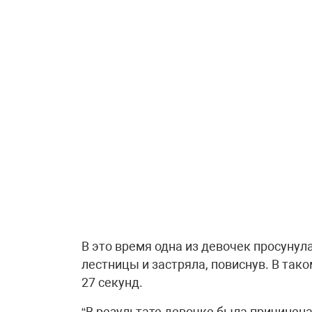
В это время одна из девочек просуну
лестницы и застряла, повиснув. В так
27 секунд.
“В результате девочке была причинен