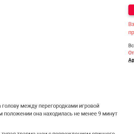
Вз
п
Вс
От
Ар
ла голову между перегородками игровой
ом положении она находилась не менее 9 минут
а тупая травма шеи с повреждением спинного