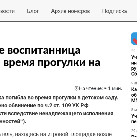
вости
Блог
Архив номеров
Подписка
е воспитанница
22 
Уч
 время прогулки на
ин
ру
Сб
9 а
На чтение: ≈ 1 мин.
Ка
об
а погибла во время прогулки в детском саду.
М
о обвинение по ч.2 ст. 109 УК РФ
8 м
сти вследствие ненадлежащего исполнения
Уч
нностей”).
пе
29 
атель, находясь на игровой площадке возле