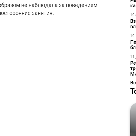
Ра
образом не наблюдала за поведением
ка
посторонние занятия.
10 
Вз
вл
10 
Пе
бл
11 
Ре
тр
М
Вс
Т