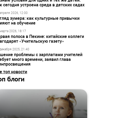
зные условия для одних и тех же детей:
к сегодня устроена среда в детских садах
апреля 2026, 12:00
гляд зумера: как культурные привычки
ияют на обучение
марта 2026, 18:17
рвая полоса в Пекине: китайские коллеги
агодарят «Учительскую газету»
декабря 2025, 21:40
шение проблемы с зарплатами учителей
ебует много времени, заявил глава
инпросвещения
е топ новости
оп блоги