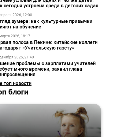
зные условия для одних и тех же детей:
к сегодня устроена среда в детских садах
апреля 2026, 12:00
гляд зумера: как культурные привычки
ияют на обучение
марта 2026, 18:17
рвая полоса в Пекине: китайские коллеги
агодарят «Учительскую газету»
декабря 2025, 21:40
шение проблемы с зарплатами учителей
ебует много времени, заявил глава
инпросвещения
е топ новости
оп блоги