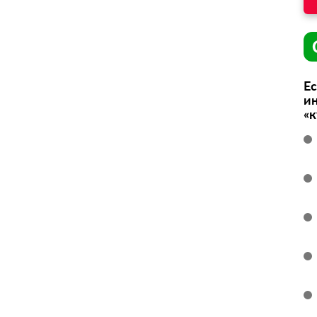
Ес
ин
«