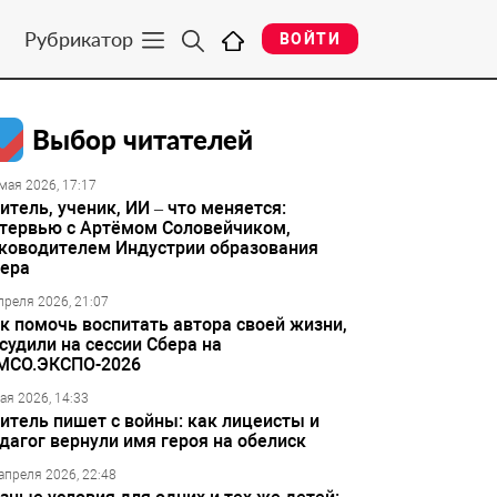
Рубрикатор
ВОЙТИ
Выбор читателей
мая 2026, 17:17
итель, ученик, ИИ – что меняется:
тервью с Артёмом Соловейчиком,
ководителем Индустрии образования
ера
преля 2026, 21:07
к помочь воспитать автора своей жизни,
судили на сессии Сбера на
МСО.ЭКСПО-2026
ая 2026, 14:33
итель пишет с войны: как лицеисты и
дагог вернули имя героя на обелиск
апреля 2026, 22:48