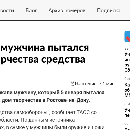
вости
Блог
Архив номеров
Подписка
 мужчина пытался
22 
Уч
рчества средства
ин
ру
Сб
9 а
На чтение: ≈ 1 мин.
Ка
об
ржали мужчину, который 5 января пытался
М
дом творчества в Ростове-на-Дону.
8 м
Уч
едства самообороны”, сообщает ТАСС со
пе
области. По данным источника
29 
х, в сумке у мужчины были оружие и ножи.