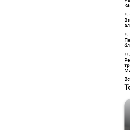
Ра
ка
10 
Вз
вл
10 
Пе
бл
11 
Ре
тр
М
Вс
Т