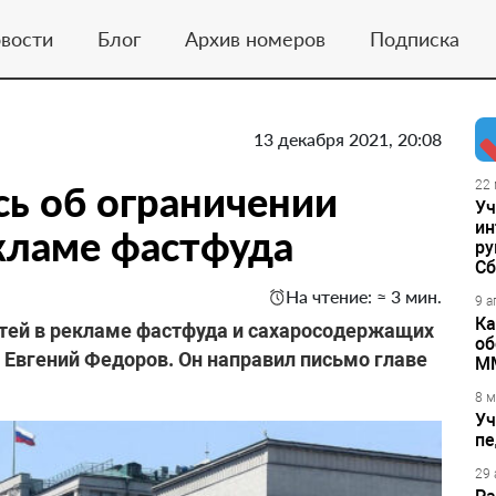
вости
Блог
Архив номеров
Подписка
13 декабря 2021, 20:08
сь об ограничении
22 
Уч
ин
екламе фастфуда
ру
Сб
На чтение: ≈ 3 мин.
9 а
Ка
етей в рекламе фастфуда и сахаросодержащих
об
Евгений Федоров. Он направил письмо главе
М
8 м
Уч
пе
29 