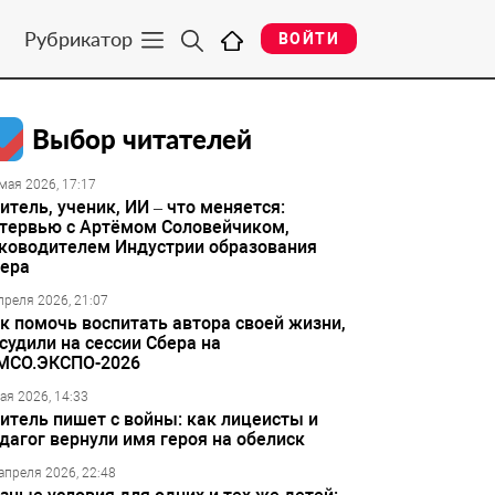
Рубрикатор
ВОЙТИ
Выбор читателей
мая 2026, 17:17
итель, ученик, ИИ – что меняется:
тервью с Артёмом Соловейчиком,
ководителем Индустрии образования
ера
преля 2026, 21:07
к помочь воспитать автора своей жизни,
судили на сессии Сбера на
МСО.ЭКСПО-2026
ая 2026, 14:33
итель пишет с войны: как лицеисты и
дагог вернули имя героя на обелиск
апреля 2026, 22:48