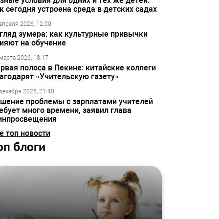
зные условия для одних и тех же детей:
к сегодня устроена среда в детских садах
апреля 2026, 12:00
гляд зумера: как культурные привычки
ияют на обучение
марта 2026, 18:17
рвая полоса в Пекине: китайские коллеги
агодарят «Учительскую газету»
декабря 2025, 21:40
шение проблемы с зарплатами учителей
ебует много времени, заявил глава
инпросвещения
е топ новости
оп блоги