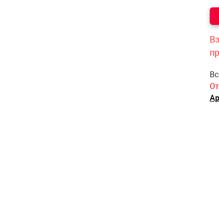
Вз
п
Вс
От
Ар