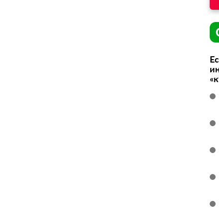
Ес
ин
«