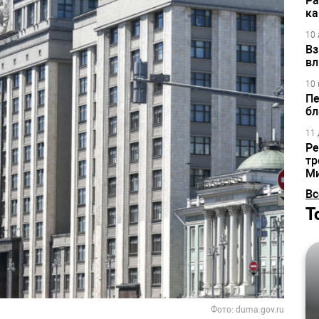
Ра
ка
10 
Вз
вл
10 
Пе
бл
11 
Ре
тр
М
Вс
Т
Фото: duma.gov.ru