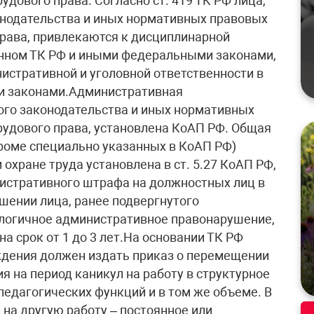
дового права. Согласно ст. 419 ТК РФ лица,
онодательства и иных нормативных правовых
рава, привлекаются к дисциплинарной
енном ТК РФ и иными федеральными законами,
истративной и уголовной ответственности в
и законами.Административная
ого законодательства и иных нормативных
удового права, установлена КоАП РФ. Общая
кроме специально указанных в КоАП РФ)
 охране труда установлена в ст. 5.27 КоАП РФ,
истративного штрафа на должностных лиц в
ношении лица, ранее подвергнутого
логичное административное правонарушение,
 срок от 1 до 3 лет.На основании ТК РФ
ждения должен издать приказ о перемещении
 на период каникул на работу в структурное
педагогических функций и в том же объеме. В
д на другую работу – постоянное или