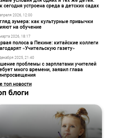
зные условия для одних и тех же детей:
к сегодня устроена среда в детских садах
апреля 2026, 12:00
гляд зумера: как культурные привычки
ияют на обучение
марта 2026, 18:17
рвая полоса в Пекине: китайские коллеги
агодарят «Учительскую газету»
декабря 2025, 21:40
шение проблемы с зарплатами учителей
ебует много времени, заявил глава
инпросвещения
е топ новости
оп блоги