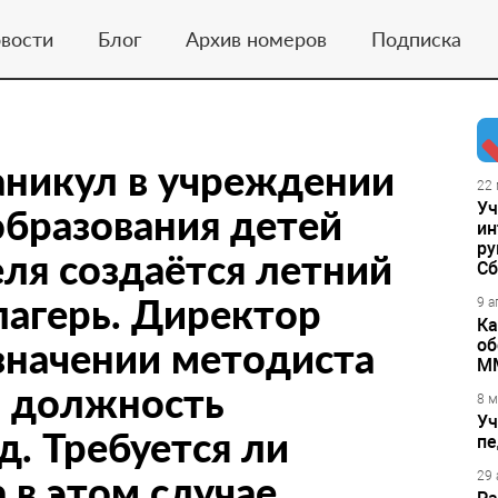
вости
Блог
Архив номеров
Подписка
аникул в учреждении
22 
Уч
бразования детей
ин
ру
ля создаётся летний
Сб
агерь. Директор
9 а
Ка
азначении методиста
об
М
а должность
8 м
Уч
д. Требуется ли
пе
 в этом случае.
29 