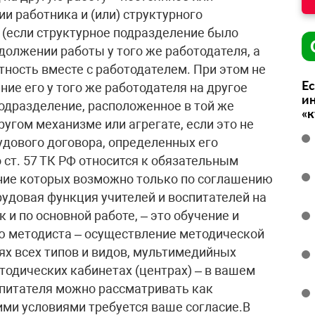
и работника и (или) структурного
 (если структурное подразделение было
одолжении работы у того же работодателя, а
тность вместе с работодателем. При этом не
Ес
ие его у того же работодателя на другое
ин
подразделение, расположенное в той же
«
ругом механизме или агрегате, если это не
удового договора, определенных его
ст. 57 ТК РФ относится к обязательным
ение которых возможно только по соглашению
трудовая функция учителей и воспитателей на
к и по основной работе, – это обучение и
ю методиста – осуществление методической
х всех типов и видов, мультимедийных
тодических кабинетах (центрах) – в вашем
спитателя можно рассматривать как
ими условиями требуется ваше согласие.В