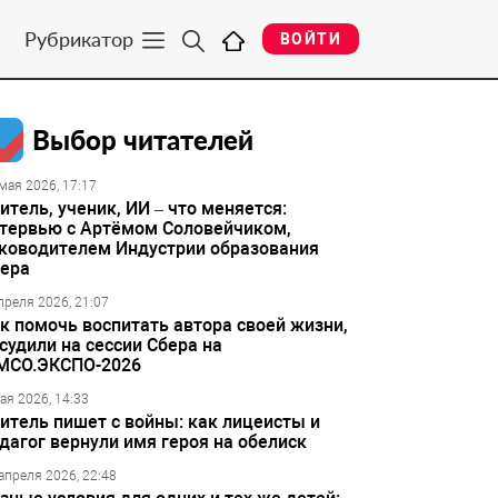
Рубрикатор
ВОЙТИ
Выбор читателей
мая 2026, 17:17
итель, ученик, ИИ – что меняется:
тервью с Артёмом Соловейчиком,
ководителем Индустрии образования
ера
преля 2026, 21:07
к помочь воспитать автора своей жизни,
судили на сессии Сбера на
МСО.ЭКСПО-2026
ая 2026, 14:33
итель пишет с войны: как лицеисты и
дагог вернули имя героя на обелиск
апреля 2026, 22:48