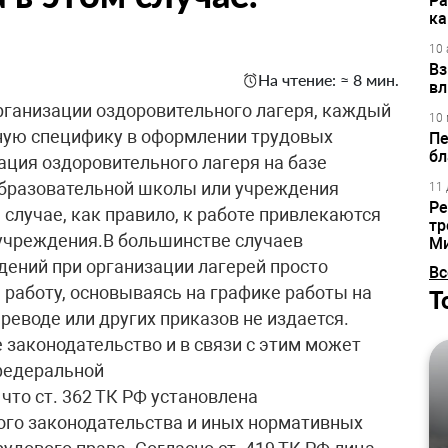
Ра
ка
10 
Вз
На чтение: ≈ 8 мин.
вл
рганизации оздоровительного лагеря, каждый
10 
ную специфику в оформлении трудовых
Пе
бл
ация оздоровительного лагеря на базе
бразовательной школы или учреждения
11 
Ре
 случае, как правило, к работе привлекаются
тр
 учреждения.В большинстве случаев
М
ений при организации лагерей просто
Вс
работу, основываясь на графике работы на
Т
ереводе или других приказов не издается.
законодательство и в связи с этим может
федеральной
что ст. 362 ТК РФ установлена
ого законодательства и иных нормативных