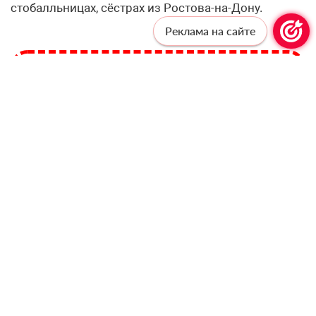
стобалльницах, сёстрах из Ростова-на-Дону.
Реклама на сайте
Профессионалам —
профессиональную рассылку!
Подпишитесь, чтобы получать актуальные
новости и специальные предложения от
«Учительской газеты», не выходя из
почтового ящика
Подписаться
Соглашаюсь с
политикой конфиденциальности
и даю
согласие на обработку персональных данных