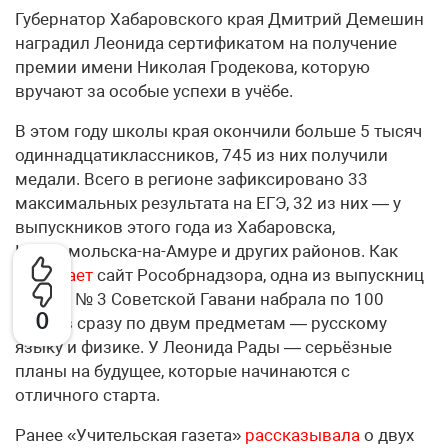
Губернатор Хабаровского края Дмитрий Демешин
наградил Леонида сертификатом на получение
премии имени Николая Гродекова, которую
вручают за особые успехи в учёбе.
В этом году школы края окончили больше 5 тысяч
одиннадцатиклассников, 745 из них получили
медали. Всего в регионе зафиксировано 33
максимальных результата на ЕГЭ, 32 из них — у
выпускников этого года из Хабаровска,
Комсомольска-на-Амуре и других районов. Как
сообщает
сайт Рособрнадзора, одна из выпускниц
школы № 3 Советской Гавани набрала по 100
0
баллов сразу по двум предметам — русскому
языку и физике. У Леонида Рады — серьёзные
планы на будущее, которые начинаются с
отличного старта.
Ранее «Учительская газета»
рассказывала
о двух