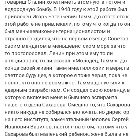
товарищ Сталин хотел иметь атомную, а потом и
водородную бомбу. В 1948 году к этой работе был
привлечен Игорь Евгеньевич Тамм. До этого его к
этой работе не привлекали, потому что когда-то он
был меньшевиком-интернационалистом и
страшно гордился, что на первом съезде Советов
своим мандатом в меньшевистском море за что-
то проголосовал. Ленин при этом ему то ли
аплодировал, то ли сказал: «Молодец, Тамм!». До
конца своей жизни Тамм имел иллюзии и верил в
светлое будущее, в которое я тоже верил, пока не
понял, что оно не возможно. Тамма допустили к
ядерным разработкам. Он создал свою команду, в
которую включил меня и бывшего аспиранта
нашего отдела Сахарова. Смешно то, что Сахарова
никто никуда не собирался включать, но директор
нашего института, замечательный человек Сергей
Иванович Вавилов, настоял на этом, потому что у
Сахарова был маленький ребенок, жена была в не