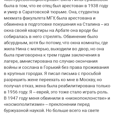
была в том, что ее отец был арестован в 1938 году
и умер в Саратовской тюрьме. Она, студентка
мехмата факультета МГУ, была арестована и
обвинена в подготовке покушения на Сталина – из
окна своей квартиры на Арбате она вроде бы
собиралась в него стрелять. Обвинение было
абсурдным, хотя бы потому, что окна комнаты, где
жила Нина с матерью, выходили во двор, но она
была приговорена к трем годам заключения в
лагере, амнистирована по случаю окончания
войны и сослана в Горький без права проживания
в крупных городах. Я писал письма с просьбой
разрешить жене переехать ко мне в Москву, но
получал отказ, жена была реабилитирована только
в 1956 году. Я – еврей, это тоже стало играть роль.
В 1947 году меня обвинили в «низкопоклонстве» и
«космополитизме» – преклонении перед
буржуазной наукой. Но больше всего на свете