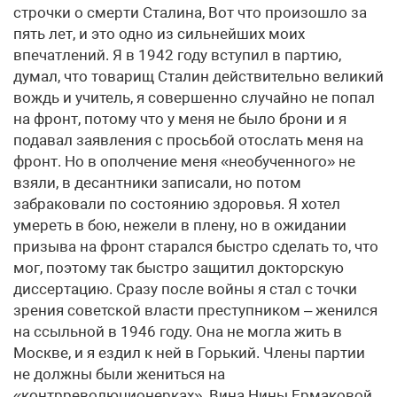
строчки о смерти Сталина, Вот что произошло за
пять лет, и это одно из сильнейших моих
впечатлений. Я в 1942 году вступил в партию,
думал, что товарищ Сталин действительно великий
вождь и учитель, я совершенно случайно не попал
на фронт, потому что у меня не было брони и я
подавал заявления с просьбой отослать меня на
фронт. Но в ополчение меня «необученного» не
взяли, в десантники записали, но потом
забраковали по состоянию здоровья. Я хотел
умереть в бою, нежели в плену, но в ожидании
призыва на фронт старался быстро сделать то, что
мог, поэтому так быстро защитил докторскую
диссертацию. Сразу после войны я стал с точки
зрения советской власти преступником – женился
на ссыльной в 1946 году. Она не могла жить в
Москве, и я ездил к ней в Горький. Члены партии
не должны были жениться на
«контрреволюционерках». Вина Нины Ермаковой