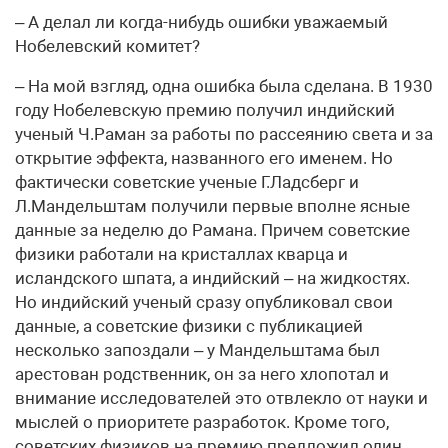
– А делал ли когда-нибудь ошибки уважаемый
Нобелевский комитет?
– На мой взгляд, одна ошибка была сделана. В 1930
году Нобелевскую премию получил индийский
ученый Ч.Раман за работы по рассеянию света и за
открытие эффекта, названного его именем. Но
фактически советские ученые Г.Ладсберг и
Л.Мандельштам получили первые вполне ясные
данные за неделю до Рамана. Причем советские
физики работали на кристаллах кварца и
исландского шпата, а индийский – на жидкостях.
Но индийский ученый сразу опубликовал свои
данные, а советские физики с публикацией
несколько запоздали – у Мандельштама был
арестован родственник, он за него хлопотал и
внимание исследователей это отвлекло от науки и
мыслей о приоритете разработок. Кроме того,
советских физиков на премию предложил один