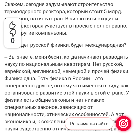
Скажем, сегодня задумывают строительство
термоядерного реактора, который стоит 5 млрд.
долларов, на пять стран. В число пяти входит и
Россия, которая участвует в проекте полноправно,
как и другие компаньоны.
0
– Не будет русской физики, будет международная?
– Вы знаете, меня бесит, когда начинают разводить
науку по национальным квартирам. Нет русской,
еврейской, английской, немецкой и прочей физики.
Физика одна. Есть физика в России – это
совершенно другое, потому что имеется в виду, как
организовано развитие этой науки в этой стране. У
физики есть общие законы и нет никаких
специальных законов, зависящих от
национальности, этнических особенностей. А вот
экономика и, к сожалению, всяческие социальные
Реклама на сайте
науки существенно отличаются в каждой стране,