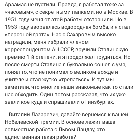
Арзамас не пустили. Правда, я работал тоже за
«часовым», с секретными папками, но в Москве. В
1951 году меня от этой работы отстранили. Но в
1953 году взорвалась водородная бомба, и я стал
«персоной грата». Нас с Сахаровым высоко
наградили, меня избрали членом-
корреспондентом АН СССР, вручили Сталинскую
премию 1-й степени, и я продолжал трудиться. Но
после смерти Сталина я буквально сошел с ума,
понял то, что не понимал о великом вожде и
учителе и стал жутко «трепаться». И тут мы
заметили, что многие наши знакомые как-то стали
нас обходить. Один потом рассказал, что их уже
звали кое-куда и спрашивали о Гинзбургах.
– Виталий Лазаревич, давайте вернемся к вашей
Нобелевской премии. В основе лежит ваша
совместная работа с Львом Ландау, это
единственная такая работа?